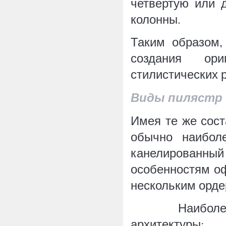
четвертую или 
колонны.
Таким образом,
создания ор
стилистических 
Виды пилястр
Имея те же сост
обычно наиболе
канелированны
особенностям оф
нескольким орде
Наиболее изв
архитектуры: