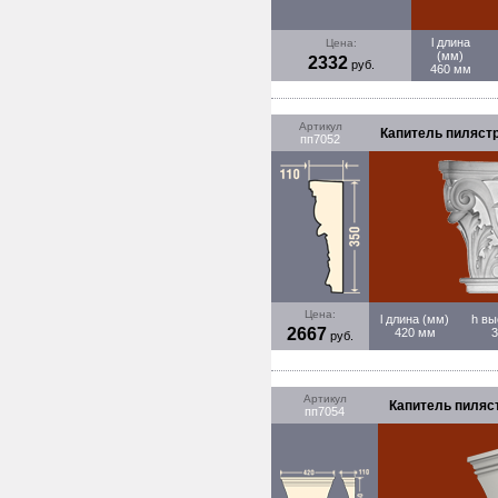
l длина
Цена:
(мм)
2332
руб.
460 мм
Артикул
Капитель пилястры
пп7052
Цена:
l длина (мм)
h вы
2667
420 мм
руб.
Артикул
Капитель пиляст
пп7054