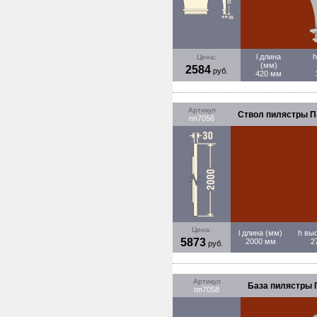
l длина
h
Цена:
(мм)
2584
руб.
420 мм
Артикул
Ствол пилястры П-7
пп7056
Цена:
l длина (мм)
h вы
5873
2000 мм
2
руб.
Артикул
База пилястры П-
пп7058