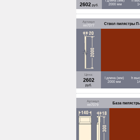
l длина (мм)
h вы
2602
2000 мм
1
руб.
Артикул
Ствол пилястры П-7
пп7077
Цена:
l длина (мм)
h выс
2602
2000 мм
1
руб.
Артикул
База пилястры 
пп7079