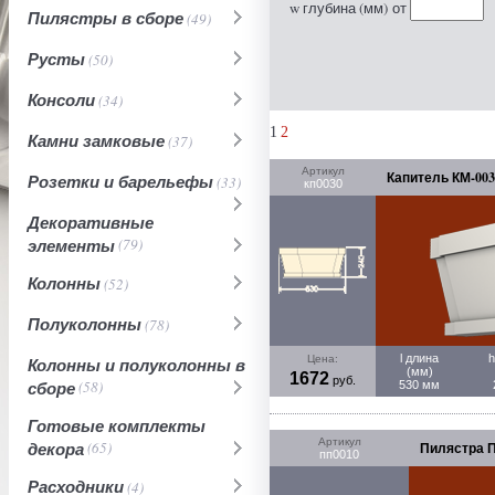
w глубина (мм)
от
Пилястры в сборе
(49)
Русты
(50)
Консоли
(34)
1
2
Камни замковые
(37)
Артикул
Капитель КМ-003
Розетки и барельефы
(33)
кп0030
Декоративные
элементы
(79)
Колонны
(52)
Полуколонны
(78)
l длина
h
Цена:
Колонны и полуколонны в
(мм)
1672
руб.
сборе
(58)
530 мм
Готовые комплекты
Артикул
декора
(65)
Пилястра П
пп0010
Расходники
(4)