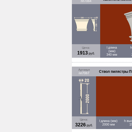
пп7064
l длина
h
Цена:
(мм)
1913
руб.
340 мм
Артикул
Ствол пилястры П-7
пп7067
Цена:
l длина (мм)
h вы
3226
2000 мм
1
руб.