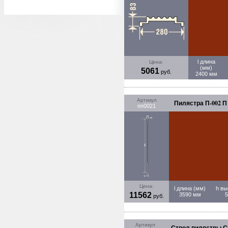
l длина
Цена:
(мм)
5061
руб.
2400 мм
Артикул
Пилястра П-002 П
пп0021
Цена:
l длина (мм)
h вы
11562
3590 мм
руб.
Артикул
Ствол пилястры СП