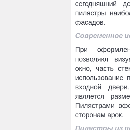
сегодняшний д
пилястры наибо
фасадов.
Современное и
При оформл
позволяют виз
окно, часть ст
использование 
входной двери
является разм
Пилястрами офо
сторонам арок.
Пилястры из п