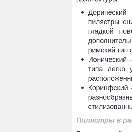
Дорический
пилястры сн
гладкой пов
дополнител
римский тип 
Ионический 
типа легко 
расположенны
Коринфский 
разнообразн
стилизованны
Пилястры в ра