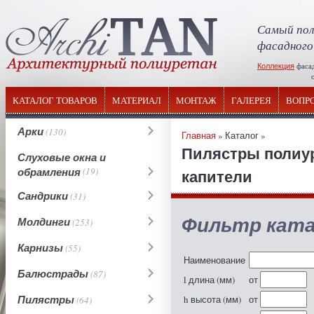
Самый пол
фасадного
Коллекция
фаса
отечествен
КАТАЛОГ ТОВАРОВ
МАТЕРИАЛ
МОНТАЖ
ГАЛЕРЕЯ
ВОПР
Арки
(130)
Главная
» Каталог »
Пилястры полиу
Слуховые окна и
обрамления
(19)
капители
Сандрики
(31)
Фильтр ката
Молдинги
(253)
Карнизы
(55)
Наименование
Балюстрады
(87)
l длина (мм)
от
Пилястры
h высота (мм)
от
(64)