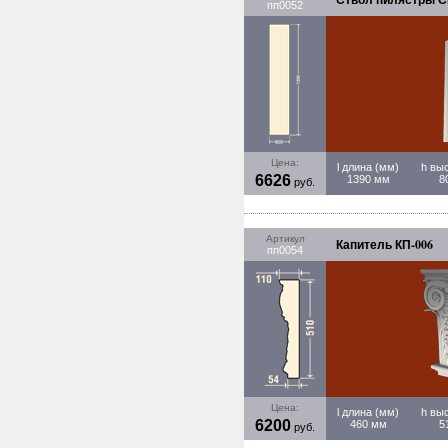
пп0052
Цена:
l длина (мм)
h вы
6626
1390 мм
8
руб.
Артикул
Капитель КП-006
пп0054
Цена:
l длина (мм)
h вы
6200
460 мм
5
руб.