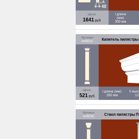
l длина
Цена:
(мм)
1641
руб.
300 мм
Артикул
Капитель пилястры 
пп8010
Цена:
l длина (мм)
h выс
521
260 мм
12
руб.
Артикул
Ствол пилястры ПП
пп8030