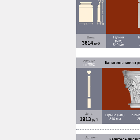
l длина
h
Цена:
(мм)
3614
руб.
540 мм
Артикул
Капитель пилястры 
пп7062
Цена:
l длина (мм)
h вы
1913
340 мм
2
руб.
Артикул
Капитель пиляст