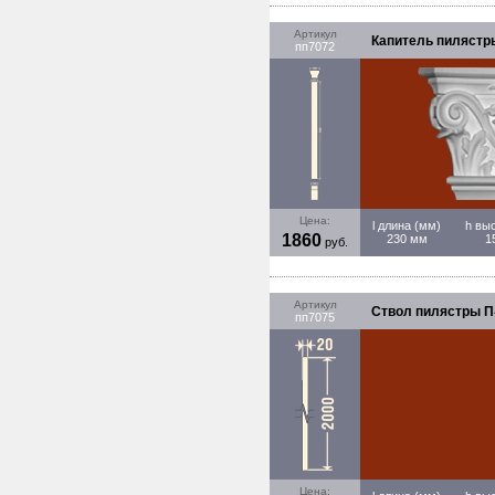
Артикул
Капитель пилястры 
пп7072
Цена:
l длина (мм)
h вы
1860
230 мм
1
руб.
Артикул
Ствол пилястры П-7
пп7075
Цена: