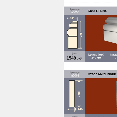
Артикул
База БП-006
пп0056
Цена:
l длина (мм)
h вы
1548
340 мм
2
руб.
Артикул
Ствол М-021 пиляс
пп0061
Цена: