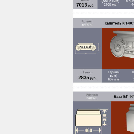
l длина (мм)
h вы
7013
2700 мм
4
руб.
Артикул
Капитель КП-007
пп0071
l длина
h
Цена:
(мм)
2835
руб.
667 мм
Артикул
База БП-00
пп0073