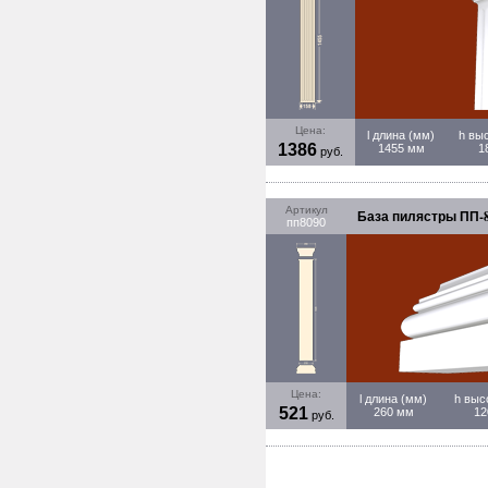
Цена:
l длина (мм)
h вы
1386
1455 мм
1
руб.
Артикул
База пилястры ПП-8
пп8090
Цена:
l длина (мм)
h выс
521
260 мм
12
руб.