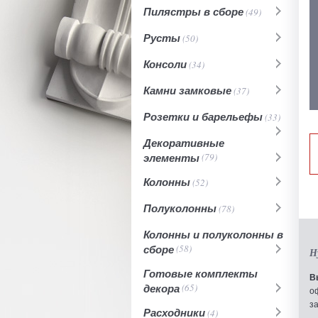
Пилястры в сборе
(49)
Русты
(50)
Консоли
(34)
Камни замковые
(37)
Розетки и барельефы
(33)
Декоративные
элементы
(79)
Колонны
(52)
Полуколонны
(78)
Колонны и полуколонны в
сборе
(58)
Н
Готовые комплекты
В
декора
(65)
о
з
Расходники
(4)