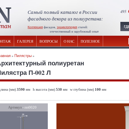
Самый полный каталог в России
495
фасадного декора из полиуретана:
Коллекция
фасадов,
энциклопедия
статей:
отечественный и зарубежный опыт
НТАЖ
ГАЛЕРЕЯ
ВОПРОСЫ
О НАС
ПОЛЕЗНОЕ
лавная
»
Пилястры
»
Архитектурный полиуретан
илястра П-002 Л
длина (мм)
3590
мм h высота (мм)
530
мм w глубина (мм)
100
мм
Артикул
- пп0020