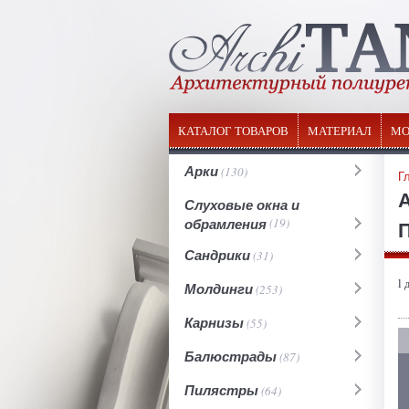
КАТАЛОГ ТОВАРОВ
МАТЕРИАЛ
МО
Арки
(130)
Г
Слуховые окна и
обрамления
(19)
П
Сандрики
(31)
l 
Молдинги
(253)
Карнизы
(55)
Балюстрады
(87)
Пилястры
(64)