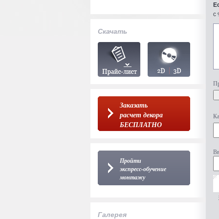
Е
с 
Скачать
Пр
Заказать
расчет декора
Ка
БЕСПЛАТНО
Вв
Пройти
экспресс-обучение
монтажу
Галерея