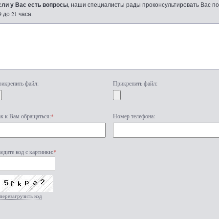
сли у Вас есть вопросы
, наши специалисты рады проконсультировать Вас по т
9 до 21 часа.
икрепить файл:
Прикрепить файл:
к к Вам обращаться:
*
Номер телефона:
едите код с картинки:
*
перезагрузить код