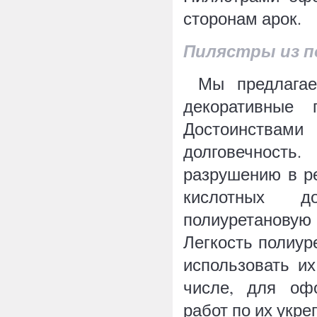
сторонам арок.
Пилястры из п
Мы предлагаем
декоративные 
Достоинствами
долговечность
разрушению в ре
кислотных д
полиуретанову
Легкость полиур
использовать и
числе, для оф
работ по их укре