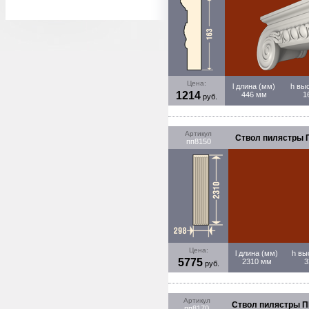
Цена:
l длина (мм)
h вы
1214
446 мм
1
руб.
Артикул
Ствол пилястры П
пп8150
Цена:
l длина (мм)
h вы
5775
2310 мм
3
руб.
Артикул
Ствол пилястры ПП
пп8170