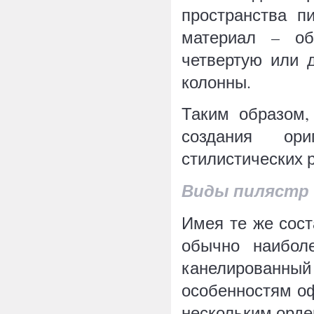
пространства п
материал – об
четвертую или 
колонны.
Таким образом,
создания ор
стилистических 
Виды пилястр
Имея те же сост
обычно наиболе
канелированны
особенностям оф
нескольким орде