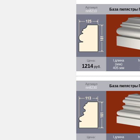
Артикул
База пилястры П
пп8210
l длина
h
Цена:
(мм)
1214
руб.
405 мм
Артикул
База пилястры П
пп8230
l длина
h
Цена: