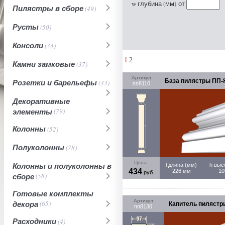
w глубина (мм)
от
Пилястры в сборе
(49)
Русты
(50)
Консоли
(34)
1
2
Камни замковые
(37)
Артикул
База пилястры ПП-8
Розетки и барельефы
(33)
пп8110
Декоративные
элементы
(79)
Колонны
(52)
Полуколонны
(78)
Цена:
Колонны и полуколонны в
l длина (мм)
h выс
434
226 мм
10
руб.
сборе
(58)
Готовые комплекты
Артикул
декора
(65)
Капитель пилястры
пп8130
Расходники
(4)