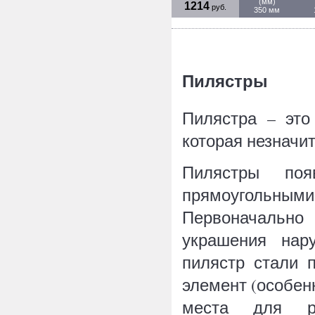
(мм)
1214
руб.
350 мм
Пилястры
Пилястра – это
которая незнач
Пилястры поя
прямоугольны
Первоначально
украшения нар
пилястр стали 
элемент (особен
места для ра