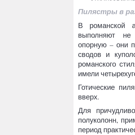
Пилястры в ра
В романской а
выполняют не 
опорную – они 
сводов и купол
романского сти
имели четырехуг
Готические пил
вверх.
Для причудливо
полуколонн, при
период практиче