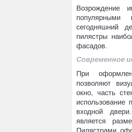
Возрождение и
популярными 
сегодняшний д
пилястры наибо
фасадов.
Современное и
При оформл
позволяют виз
окно, часть ст
использование 
входной двери
является разм
Пилястрами офо