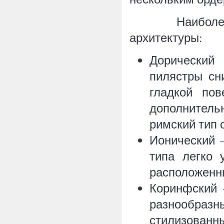
Наиболее изв
архитектуры:
Дорический
пилястры сн
гладкой пов
дополнител
римский тип 
Ионический 
типа легко 
расположенны
Коринфский 
разнообразн
стилизованны