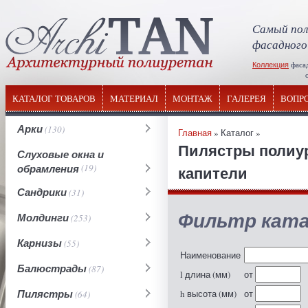
Самый пол
фасадного
Коллекция
фаса
отечествен
КАТАЛОГ ТОВАРОВ
МАТЕРИАЛ
МОНТАЖ
ГАЛЕРЕЯ
ВОПР
Арки
(130)
Главная
» Каталог »
Пилястры полиу
Слуховые окна и
обрамления
(19)
капители
Сандрики
(31)
Фильтр ката
Молдинги
(253)
Карнизы
(55)
Наименование
Балюстрады
(87)
l длина (мм)
от
Пилястры
h высота (мм)
от
(64)