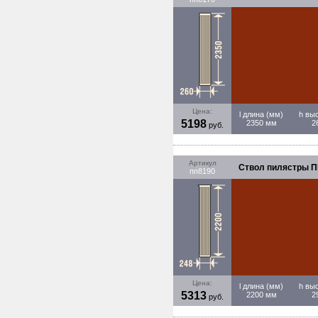
Цена:
l длина (мм)
h вы
5198
2350 мм
2
руб.
Артикул
Ствол пилястры ПП
пп8190
Цена:
l длина (мм)
h вы
5313
2200 мм
2
руб.