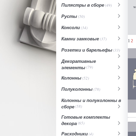
Пилястры в сборе
(49)
w
Русты
(50)
Консоли
(34)
Камни замковые
(37)
1
2
Розетки и барельефы
(33)
Декоративные
элементы
(79)
Колонны
(52)
Полуколонны
(78)
Колонны и полуколонны в
сборе
(58)
Готовые комплекты
декора
(65)
Расходники
(4)