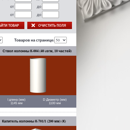
от
до
от
до
Товаров на странице:
Ствол колонны К-004 (40 cегм, 10 частей)
l длина (мм)
D Диаметр (мм)
1145 мм
1100 мм
Капитель колонны К-701/1 (200 мм) (К)