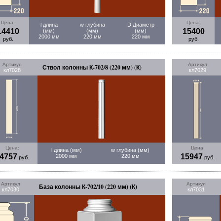
Цена:
Цена:
l длина
w глубина
D Диаметр
14410
15400
(мм)
(мм)
(мм)
2000 мм
220 мм
220 мм
руб.
руб.
Артикул
Артикул
Ствол колонны К-702/8 (220 мм) (К)
кл7028
кл7029
Цена:
Цена:
l длина (мм)
w глубина (мм)
4757
15947
2000 мм
220 мм
руб.
руб.
Артикул
Артикул
База колонны К-702/10 (220 мм) (К)
кл7030
кл7031