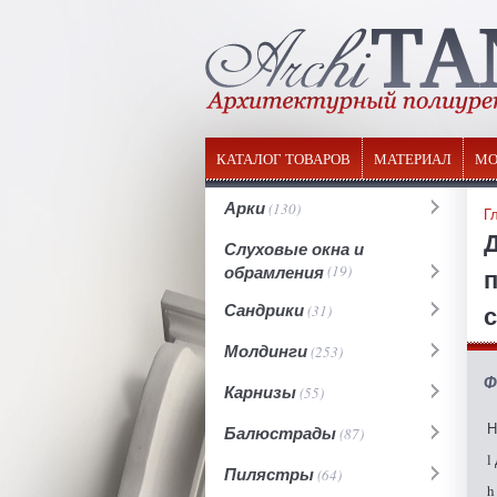
КАТАЛОГ ТОВАРОВ
МАТЕРИАЛ
МО
Арки
(130)
Г
Слуховые окна и
обрамления
(19)
п
Сандрики
(31)
Молдинги
(253)
Ф
Карнизы
(55)
Н
Балюстрады
(87)
l
Пилястры
(64)
h