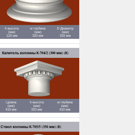
h высота
w глубина
D Диаметр
(мм)
(мм)
(мм)
120 мм
320 мм
320 мм
Капитель колонны К-704/2 (300 мм) (К)
l длина
h высота
w глубина
(мм)
(мм)
(мм)
410 мм
320 мм
410 мм
Ствол колонны К-705/5 (350 мм) (К)