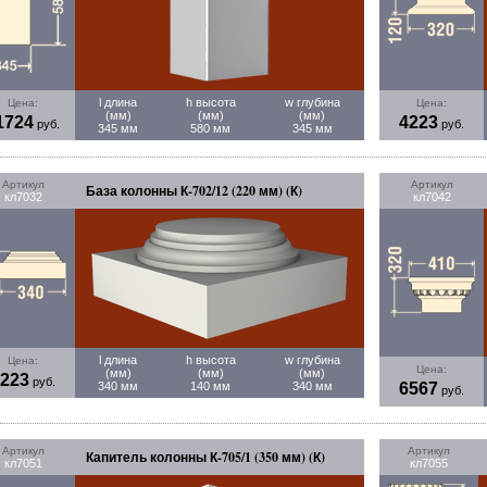
l длина
h высота
w глубина
Цена:
Цена:
(мм)
(мм)
(мм)
1724
4223
руб.
руб.
345 мм
580 мм
345 мм
Артикул
Артикул
База колонны К-702/12 (220 мм) (К)
кл7032
кл7042
l длина
h высота
w глубина
Цена:
Цена:
(мм)
(мм)
(мм)
223
руб.
340 мм
140 мм
340 мм
6567
руб.
Артикул
Артикул
Капитель колонны К-705/1 (350 мм) (К)
кл7051
кл7055