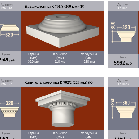
Артикул
Артикул
База колонны К-701/8 (200 мм) (К)
кл7018
кл7021
l длина
h высота
w глубина
Цена:
Цена:
(мм)
(мм)
(мм)
949
руб.
320 мм
110 мм
320 мм
5962
руб.
Артикул
Артикул
Капитель колонны К-702/2 (220 мм) (К)
кл7022
кл7023
l длина
h высота
w глубина
Цена:
Цена:
(мм)
(мм)
(мм)
962
7750