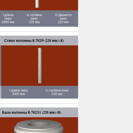
l длина
w глубина
D Диаметр
(мм)
(мм)
(мм)
2400 мм
220 мм
220 мм
Ствол колонны К-702/9 (220 мм) (К)
l длина (мм)
w глубина (мм)
2400 мм
220 мм
База колонны К-702/11 (220 мм) (К)