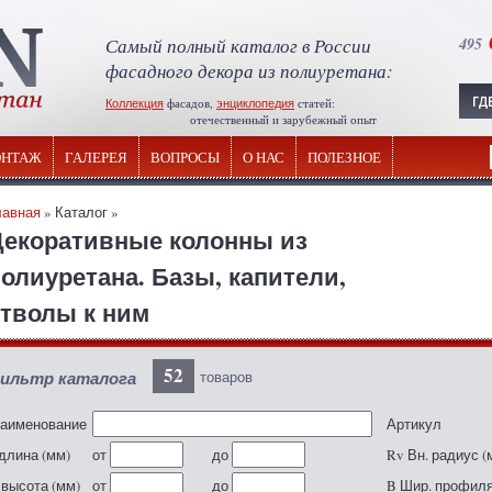
Самый полный каталог в России
495
фасадного декора из полиуретана:
Коллекция
фасадов,
энциклопедия
статей:
отечественный и зарубежный опыт
НТАЖ
ГАЛЕРЕЯ
ВОПРОСЫ
О НАС
ПОЛЕЗНОЕ
лавная
» Каталог »
Декоративные колонны из
олиуретана. Базы, капители,
стволы к ним
52
ильтр каталога
товаров
аименование
Артикул
 длина (мм)
от
до
Rv Вн. радиус (
 высота (мм)
от
до
B Шир. профиля