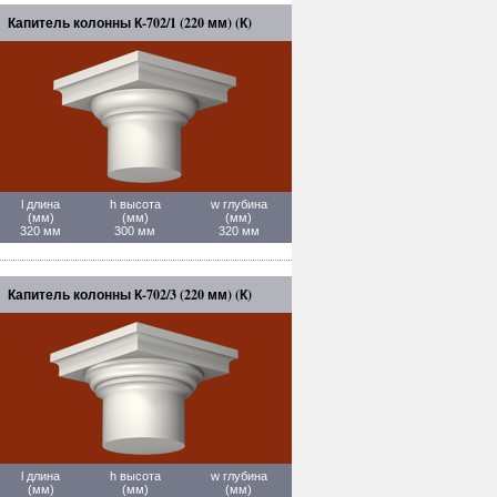
Капитель колонны К-702/1 (220 мм) (К)
l длина
h высота
w глубина
(мм)
(мм)
(мм)
320 мм
300 мм
320 мм
Капитель колонны К-702/3 (220 мм) (К)
l длина
h высота
w глубина
(мм)
(мм)
(мм)