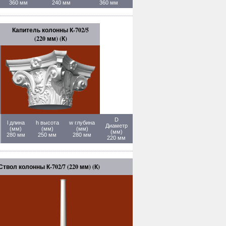
360 мм
240 мм
360 мм
Капитель колонны К-702/5
(220 мм) (К)
D
l длина
h высота
w глубина
Диаметр
(мм)
(мм)
(мм)
(мм)
280 мм
250 мм
280 мм
220 мм
Ствол колонны К-702/7 (220 мм) (К)