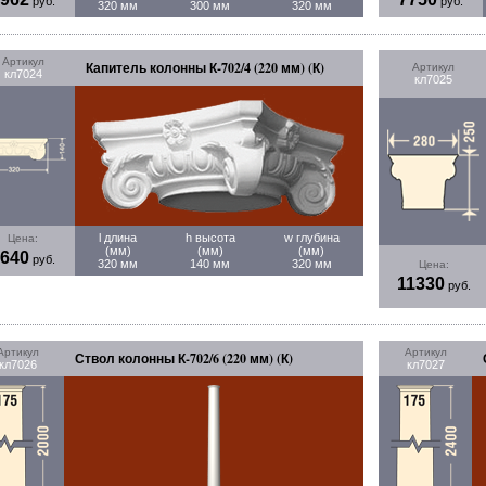
руб.
руб.
320 мм
300 мм
320 мм
Артикул
Капитель колонны К-702/4 (220 мм) (К)
Артикул
кл7024
кл7025
l длина
h высота
w глубина
Цена:
(мм)
(мм)
(мм)
640
руб.
320 мм
140 мм
320 мм
Цена:
11330
руб.
Артикул
Артикул
Ствол колонны К-702/6 (220 мм) (К)
кл7026
кл7027