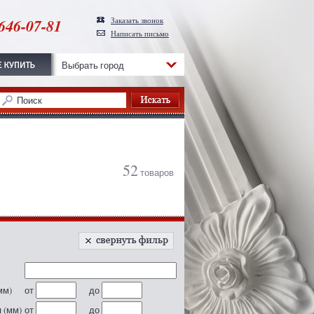
646-07-81
Заказать звонок
Написать письмо
Выбрать город
52
товаров
мм)
от
до
 (мм)
от
до