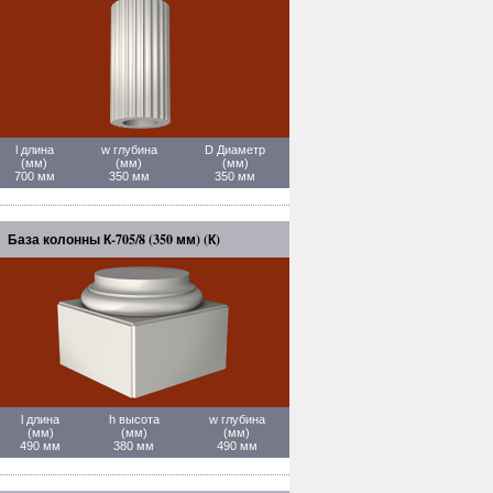
l длина
w глубина
D Диаметр
(мм)
(мм)
(мм)
700 мм
350 мм
350 мм
База колонны К-705/8 (350 мм) (К)
l длина
h высота
w глубина
(мм)
(мм)
(мм)
490 мм
380 мм
490 мм