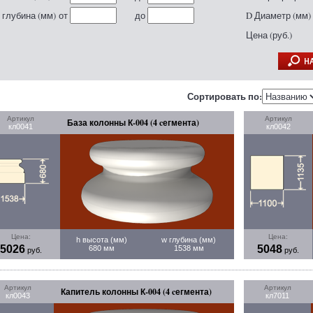
 глубина (мм)
от
до
D Диаметр (мм)
Цена (руб.)
Сортировать по:
Артикул
Артикул
База колонны К-004 (4 cегмента)
кл0041
кл0042
Цена:
Цена:
h высота (мм)
w глубина (мм)
5026
5048
680 мм
1538 мм
руб.
руб.
Артикул
Артикул
Капитель колонны К-004 (4 cегмента)
кл0043
кл7011