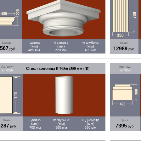
l длина
h высота
w глубина
Цена:
Цена:
(мм)
(мм)
(мм)
567
12989
руб.
руб.
485 мм
220 мм
485 мм
Артикул
Артикул
Ствол колонны К-705/6 (350 мм) (К)
кл7056
кл7058
l длина
w глубина
D Диаметр
Цена:
Цена:
(мм)
(мм)
(мм)
7287
7395
руб.
руб.
700 мм
350 мм
350 мм