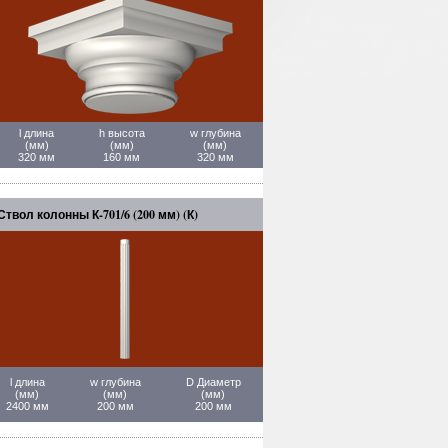
l длина
h высота
w глубина
(мм)
(мм)
(мм)
320 мм
160 мм
320 мм
Ствол колонны К-701/6 (200 мм) (К)
l длина
w глубина
D Диаметр
(мм)
(мм)
(мм)
2400 мм
200 мм
200 мм