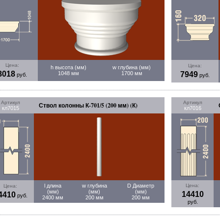
Цена:
Цена:
h высота (мм)
w глубина (мм)
8018
1048 мм
1700 мм
7949
руб.
руб.
Артикул
Артикул
Ствол колонны К-701/5 (200 мм) (К)
кл7015
кл7016
l длина
w глубина
D Диаметр
Цена:
Цена:
(мм)
(мм)
(мм)
14410
4410
руб.
2400 мм
200 мм
200 мм
руб.