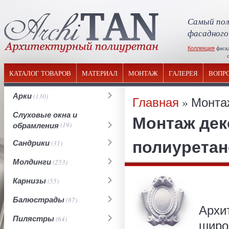
Самый пол
фасадного
Коллекция
фаса
отечествен
КАТАЛОГ ТОВАРОВ
МАТЕРИАЛ
МОНТАЖ
ГАЛЕРЕЯ
ВОПР
Арки
(130)
Главная
» Монта
Слуховые окна и
Монтаж дек
обрамления
(19)
полиурета
Сандрики
(31)
Молдинги
(253)
Карнизы
(55)
Балюстрады
(87)
Архи
Пилястры
(64)
широ