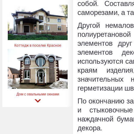
собой. Состав
саморезами, а т
Другой немало
полиуретановой
элементов друг
Коттедж в поселке Красное
элементов де
используются са
краям издели
значительных 
герметизации шв
Дом с овальными окнами
По окончанию за
и стыковочны
наждачной бумаг
декора.