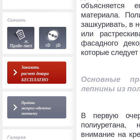
объясняется 
материала. Пол
Скачать
зашкуривать, в н
или растрески
фасадного деко
которые следует
Заказать
расчет декора
Основные пр
БЕСПЛАТНО
лепнины из по
Пройти
экспресс-обучение
В первую оче
монтажу
полиуретана, 
внимание на кр
Галерея