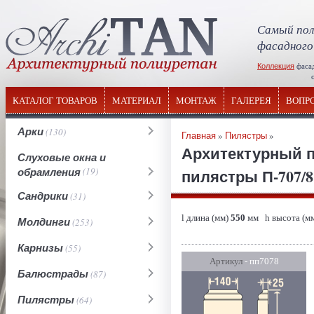
Самый пол
фасадного
Коллекция
фаса
отечествен
КАТАЛОГ ТОВАРОВ
МАТЕРИАЛ
МОНТАЖ
ГАЛЕРЕЯ
ВОПР
Арки
(130)
Главная
»
Пилястры
»
Архитектурный п
Слуховые окна и
обрамления
(19)
пилястры П-707/8 
Сандрики
(31)
l длина (мм)
550
мм h высота (м
Молдинги
(253)
Карнизы
(55)
Артикул
- пп7078
Балюстрады
(87)
Пилястры
(64)