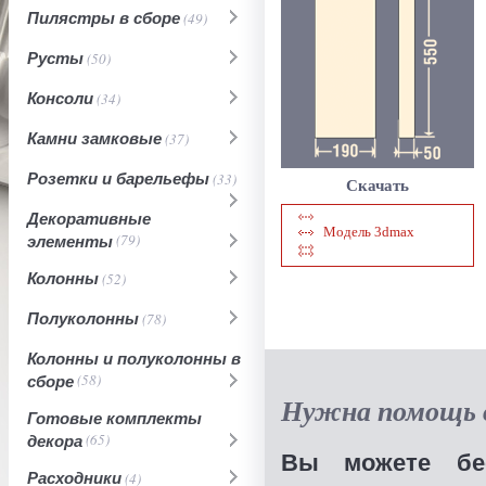
Пилястры в сборе
(49)
Русты
(50)
Консоли
(34)
Камни замковые
(37)
Розетки и барельефы
(33)
Скачать
Декоративные
Модель 3dmax
элементы
(79)
Колонны
(52)
Полуколонны
(78)
Колонны и полуколонны в
сборе
(58)
Нужна помощь в
Готовые комплекты
декора
(65)
Вы можете бес
Расходники
(4)