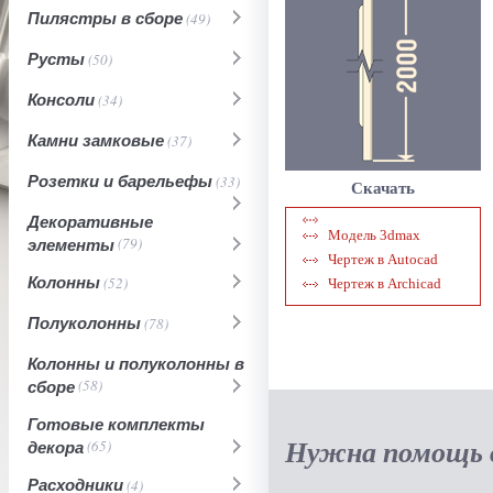
Пилястры в сборе
(49)
Русты
(50)
Консоли
(34)
Камни замковые
(37)
Розетки и барельефы
(33)
Скачать
Декоративные
Модель 3dmax
элементы
(79)
Чертеж в Autocad
Колонны
(52)
Чертеж в Archicad
Полуколонны
(78)
Колонны и полуколонны в
сборе
(58)
Готовые комплекты
Нужна помощь в
декора
(65)
Расходники
(4)