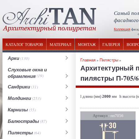
Самый пол
фасадного
Коллекция
фаса
отечествен
КАТАЛОГ ТОВАРОВ
МАТЕРИАЛ
МОНТАЖ
ГАЛЕРЕЯ
ВОПР
Арки
(130)
Главная
»
Пилястры
»
Архитектурный п
Слуховые окна и
обрамления
(19)
пилястры П-705/6 
Сандрики
(31)
l длина (мм)
2000
мм h высота (
Молдинги
(253)
Карнизы
(55)
Артикул
- пп7056
Балюстрады
(87)
Пилястры
(64)