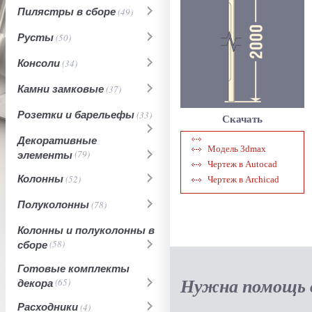
Пилястры в сборе
(49)
Русты
(50)
Консоли
(34)
Камни замковые
(37)
Розетки и барельефы
(33)
Скачать
Декоративные
Модель 3dmax
элементы
(79)
Чертеж в Autocad
Колонны
(52)
Чертеж в Archicad
Полуколонны
(78)
Колонны и полуколонны в
сборе
(58)
Готовые комплекты
Нужна помощь в
декора
(65)
Расходники
(4)