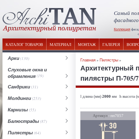
Самый пол
фасадного
Коллекция
фаса
отечествен
КАТАЛОГ ТОВАРОВ
МАТЕРИАЛ
МОНТАЖ
ГАЛЕРЕЯ
ВОПР
Арки
(130)
Главная
»
Пилястры
»
Архитектурный п
Слуховые окна и
обрамления
(19)
пилястры П-705/7 
Сандрики
(31)
l длина (мм)
2000
мм h высота (
Молдинги
(253)
Карнизы
(55)
Артикул
- пп7057
Балюстрады
(87)
Пилястры
(64)