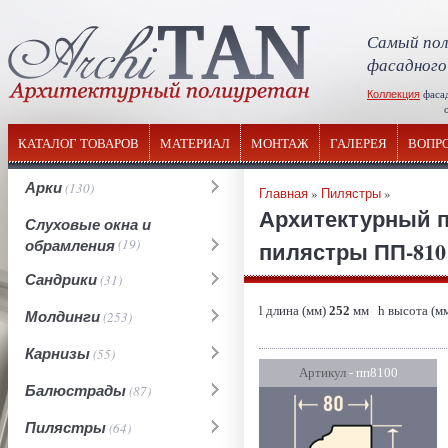
Самый пол
фасадного
Коллекция
фаса
отечествен
КАТАЛОГ ТОВАРОВ
МАТЕРИАЛ
МОНТАЖ
ГАЛЕРЕЯ
ВОПР
Арки
(130)
Главная
»
Пилястры
»
Архитектурный п
Слуховые окна и
обрамления
(19)
пилястры ПП-810 
Сандрики
(31)
l длина (мм)
252
мм h высота (м
Молдинги
(253)
Карнизы
(55)
Артикул
- пп8100
Балюстрады
(87)
Пилястры
(64)