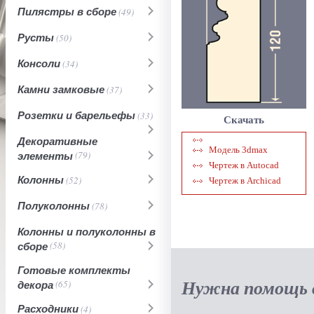
Пилястры в сборе
(49)
Русты
(50)
Консоли
(34)
Камни замковые
(37)
Розетки и барельефы
(33)
Скачать
Декоративные
Модель 3dmax
элементы
(79)
Чертеж в Autocad
Колонны
(52)
Чертеж в Archicad
Полуколонны
(78)
Колонны и полуколонны в
сборе
(58)
Готовые комплекты
Нужна помощь в
декора
(65)
Расходники
(4)