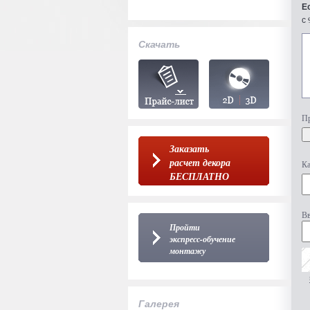
Е
с 
Скачать
Пр
Заказать
расчет декора
Ка
БЕСПЛАТНО
Вв
Пройти
экспресс-обучение
монтажу
Галерея