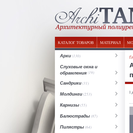
КАТАЛОГ ТОВАРОВ
МАТЕРИАЛ
МО
Арки
(130)
Г
Слуховые окна и
обрамления
(19)
Сандрики
(31)
l 
Молдинги
(253)
Карнизы
(55)
Балюстрады
(87)
Пилястры
(64)