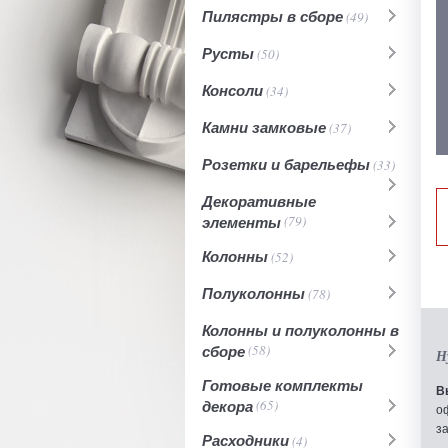
Пилястры в сборе
(49)
Русты
(50)
Консоли
(34)
Камни замковые
(37)
Розетки и барельефы
(33)
Декоративные
элементы
(79)
Колонны
(52)
Полуколонны
(78)
Колонны и полуколонны в
сборе
(58)
Н
Готовые комплекты
В
декора
(65)
о
з
Расходники
(4)