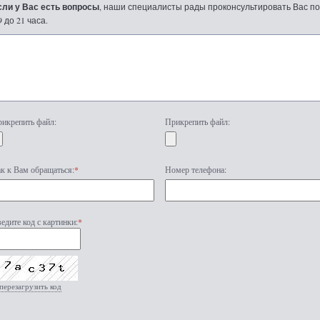
сли у Вас есть вопросы
, наши специалисты рады проконсультировать Вас по т
9 до 21 часа.
икрепить файл:
Прикрепить файл:
к к Вам обращаться:
*
Номер телефона:
едите код с картинки:
*
перезагрузить код