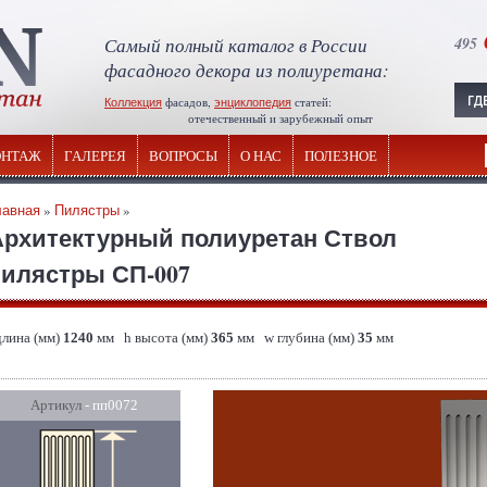
Самый полный каталог в России
495
фасадного декора из полиуретана:
Коллекция
фасадов,
энциклопедия
статей:
отечественный и зарубежный опыт
НТАЖ
ГАЛЕРЕЯ
ВОПРОСЫ
О НАС
ПОЛЕЗНОЕ
лавная
»
Пилястры
»
Архитектурный полиуретан Ствол
пилястры СП-007
длина (мм)
1240
мм h высота (мм)
365
мм w глубина (мм)
35
мм
Артикул
- пп0072