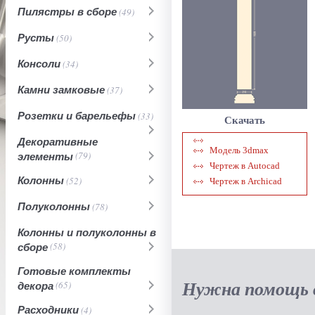
Пилястры в сборе
(49)
Русты
(50)
Консоли
(34)
Камни замковые
(37)
Розетки и барельефы
(33)
Скачать
Декоративные
Модель 3dmax
элементы
(79)
Чертеж в Autocad
Колонны
(52)
Чертеж в Archicad
Полуколонны
(78)
Колонны и полуколонны в
сборе
(58)
Готовые комплекты
Нужна помощь в
декора
(65)
Расходники
(4)