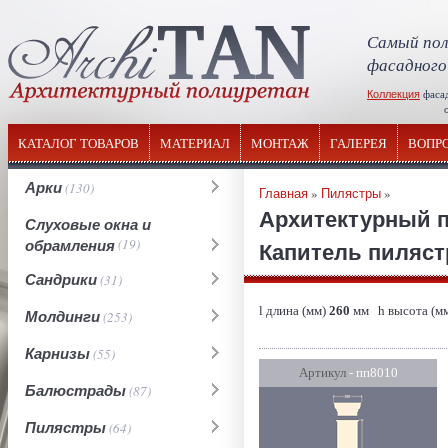
Самый пол
фасадного
Коллекция
фаса
отечествен
КАТАЛОГ ТОВАРОВ
МАТЕРИАЛ
МОНТАЖ
ГАЛЕРЕЯ
ВОПР
Арки
(130)
Главная
»
Пилястры
»
Архитектурный 
Слуховые окна и
обрамления
(19)
Капитель пиляст
Сандрики
(31)
l длина (мм)
260
мм h высота (м
Молдинги
(253)
Карнизы
(55)
Артикул
- пп8010
Балюстрады
(87)
Пилястры
(64)