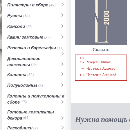
Пилястры в сборе
(49)
Русты
(50)
Консоли
(34)
Камни замковые
(37)
Розетки и барельефы
(33)
Скачать
Декоративные
Модель 3dmax
элементы
(79)
Чертеж в Autocad
Колонны
(52)
Чертеж в Archicad
Полуколонны
(78)
Колонны и полуколонны в
сборе
(58)
Готовые комплекты
Нужна помощь в
декора
(65)
Расходники
(4)