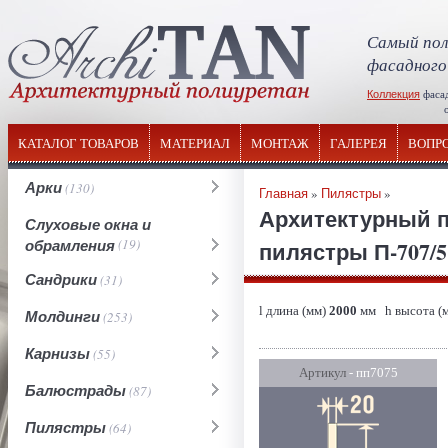
Самый пол
фасадного
Коллекция
фаса
отечествен
КАТАЛОГ ТОВАРОВ
МАТЕРИАЛ
МОНТАЖ
ГАЛЕРЕЯ
ВОПР
Арки
(130)
Главная
»
Пилястры
»
Архитектурный п
Слуховые окна и
обрамления
(19)
пилястры П-707/5 
Сандрики
(31)
l длина (мм)
2000
мм h высота (
Молдинги
(253)
Карнизы
(55)
Артикул
- пп7075
Балюстрады
(87)
Пилястры
(64)