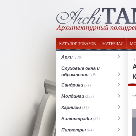
КАТАЛОГ ТОВАРОВ
МАТЕРИАЛ
МО
Арки
(130)
Г
Слуховые окна и
обрамления
(19)
К
Сандрики
(31)
l 
Молдинги
(253)
Карнизы
(55)
Балюстрады
(87)
Пилястры
(64)