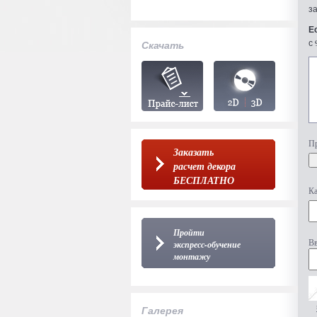
з
Е
с 
Скачать
Пр
Заказать
расчет декора
БЕСПЛАТНО
Ка
Пройти
Вв
экспресс-обучение
монтажу
Галерея