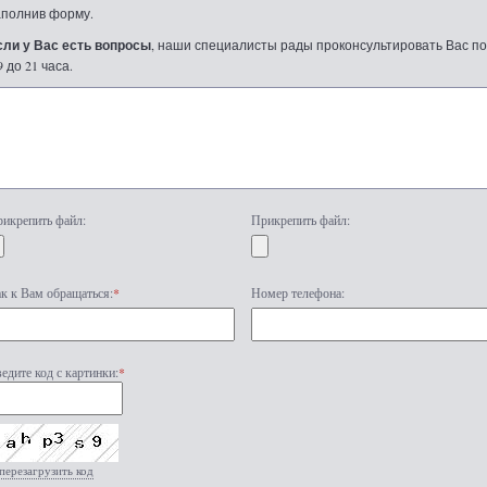
аполнив форму.
сли у Вас есть вопросы
, наши специалисты рады проконсультировать Вас по т
9 до 21 часа.
икрепить файл:
Прикрепить файл:
к к Вам обращаться:
*
Номер телефона:
едите код с картинки:
*
перезагрузить код