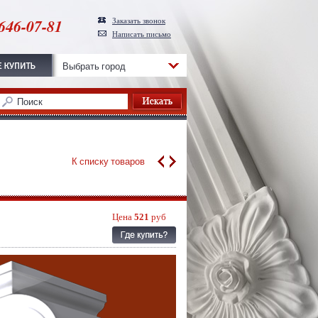
646-07-81
Заказать звонок
Написать письмо
Выбрать город
К списку товаров
Цена
521
руб