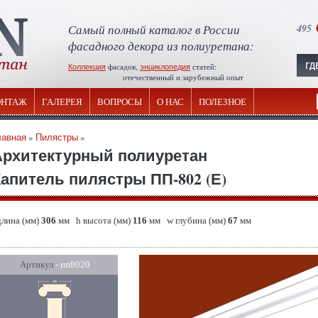
Самый полный каталог в России
495
фасадного декора из полиуретана:
Коллекция
фасадов,
энциклопедия
статей:
отечественный и зарубежный опыт
НТАЖ
ГАЛЕРЕЯ
ВОПРОСЫ
О НАС
ПОЛЕЗНОЕ
лавная
»
Пилястры
»
Архитектурный полиуретан
апитель пилястры ПП-802 (Е)
длина (мм)
306
мм h высота (мм)
116
мм w глубина (мм)
67
мм
Артикул
- пп8020