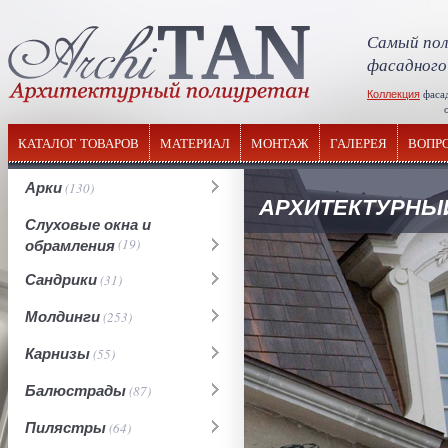
Самый пол
фасадного
Коллекция
фаса
отечествен
КАТАЛОГ ТОВАРОВ
МАТЕРИАЛ
МОНТАЖ
ГАЛЕРЕЯ
ВОПР
Арки
(130)
АРХИТЕКТУРНЫЙ
Слуховые окна и
обрамления
(19)
Сандрики
(31)
Молдинги
(253)
Карнизы
(55)
Балюстрады
(87)
Пилястры
(64)