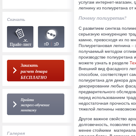
услугам интернет-магазин, 
лепнину из полиуретана от 
Почему полиуретан?
Скачать
С развитием синтеза полим
серьезную конкуренцию тра
камню, превосходя их по м
Полиуретановая лепнина – э
получаемый методом отливк
производстве полиуретана и
можете узнать в разделе
Те
Заказать
Внешний вид фасадного леп
расчет декора
способом, соответствует са
БЕСПЛАТНО
полиуретана для декора дом
декорировании любых фаса
предварительного обследова
перед использованием тради
Пройти
недостаточная прочность ко
экспресс-обучение
тяжелой лепнины невозмож
монтажу
Другое важное свойство арх
долговечность, позволяет е
менее стойкими материалами
Галерея
случаев бетон. В отличие о