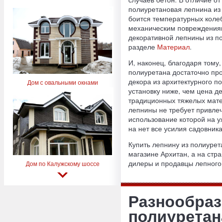
полиуретановая лепнина из
боится температурных колеб
механическим повреждениям
декоративной лепнины из п
разделе
Материал
.
И, наконец, благодаря тому
полиуретана достаточно про
декора из архитектурного по
Дом с овальными окнами
установку ниже, чем цена д
традиционных тяжелых мат
лепнины не требует привле
использование которой на у
на нет все усилия садовник
Купить лепнину из полиурет
магазине Архитан, а на стр
дилеры и продавцы лепного 
Дом по Калужскому шоссе
Разнообраз
полиуретан