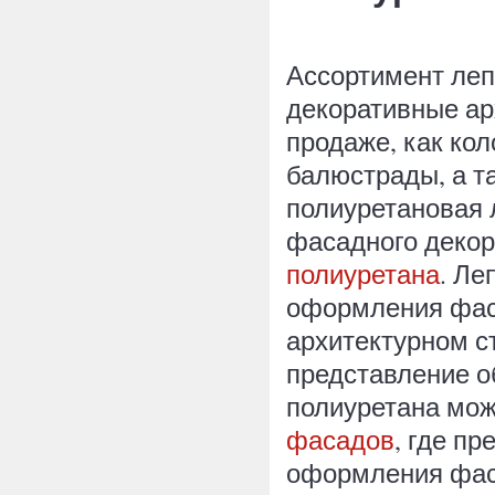
Ассортимент леп
декоративные ар
продаже, как кол
балюстрады, а т
полиуретановая 
фасадного декор
полиуретана
. Ле
оформления фас
архитектурном с
представление о
полиуретана мож
фасадов
, где п
оформления фас