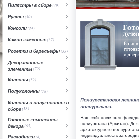
Пилястры в сборе
(49)
Русты
(50)
Консоли
(34)
Камни замковые
(37)
Розетки и барельефы
(33)
Декоративные
элементы
(79)
Колонны
(52)
Полуколонны
(78)
Полиуретановая лепнина
Колонны и полуколонны в
полиуретана.
сборе
(58)
Наш сайт посвящен фасадно
Готовые комплекты
полиуретана (Архитан). Де
декора
(65)
архитектурного полиуретан
индивидуальность загородн
Расходники
(4)