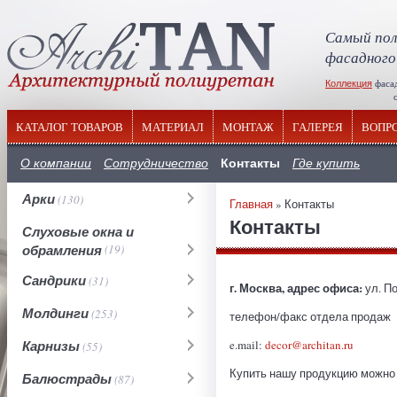
Самый пол
фасадного
Коллекция
фаса
отечествен
КАТАЛОГ ТОВАРОВ
МАТЕРИАЛ
МОНТАЖ
ГАЛЕРЕЯ
ВОПР
Контакты
О компании
Сотрудничество
Где купить
Арки
(130)
Главная
» Контакты
Контакты
Слуховые окна и
обрамления
(19)
Сандрики
(31)
г. Москва, адрес офиса:
ул. По
Молдинги
(253)
телефон/факс отдела продаж
Карнизы
e.mail:
decor@architan.ru
(55)
Купить нашу продукцию можно
Балюстрады
(87)