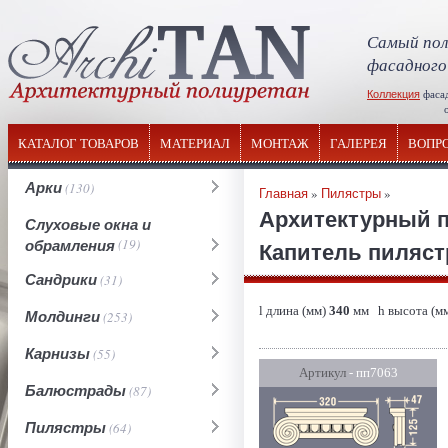
Самый пол
фасадного
Коллекция
фаса
отечествен
КАТАЛОГ ТОВАРОВ
МАТЕРИАЛ
МОНТАЖ
ГАЛЕРЕЯ
ВОПР
Арки
(130)
Главная
»
Пилястры
»
Архитектурный 
Слуховые окна и
обрамления
(19)
Капитель пилястр
Сандрики
(31)
l длина (мм)
340
мм h высота (м
Молдинги
(253)
Карнизы
(55)
Артикул
- пп7063
Балюстрады
(87)
Пилястры
(64)