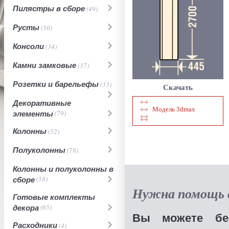
Пилястры в сборе
(49)
Русты
(50)
Консоли
(34)
Камни замковые
(37)
Розетки и барельефы
(33)
Скачать
Декоративные
Модель 3dmax
элементы
(79)
Колонны
(52)
Полуколонны
(78)
Колонны и полуколонны в
сборе
(58)
Нужна помощь в
Готовые комплекты
декора
(65)
Вы можете бес
Расходники
(4)