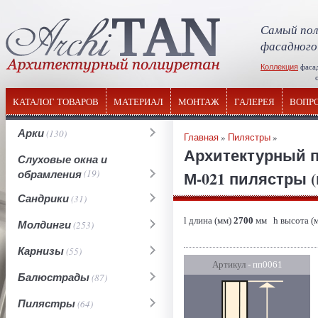
Самый пол
фасадного
Коллекция
фаса
отечествен
КАТАЛОГ ТОВАРОВ
МАТЕРИАЛ
МОНТАЖ
ГАЛЕРЕЯ
ВОПР
Арки
(130)
Главная
»
Пилястры
»
Архитектурный п
Слуховые окна и
обрамления
(19)
М-021 пилястры 
Сандрики
(31)
l длина (мм)
2700
мм h высота (
Молдинги
(253)
Карнизы
(55)
Артикул
- пп0061
Балюстрады
(87)
Пилястры
(64)