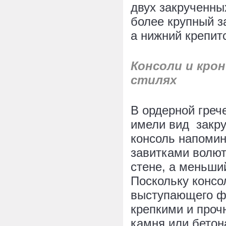
двух закрученны
более крупный з
а нижний крепит
Консоли и кро
стилях
В ордерной греч
имели вид закру
консоль напомин
завитками волют
стене, а меньши
Поскольку консо
выступающего ф
крепкими и проч
камня или бетон