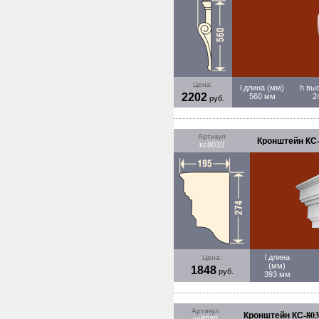
Цена:
l длина (мм)
h вы
2202
560 мм
2
руб.
Артикул
Кронштейн КС-
кс8010
l длина
Цена:
(мм)
1848
руб.
393 мм
Артикул
Кронштейн КС-803