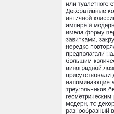
или туалетного с
Декоративные ко
античной классик
ампире и модерн
имела форму пер
завитками, закр
нередко повторя
предполагали на
большим количес
виноградной лоз
присутствовали 
напоминающие а
треугольников б
геометрическим 
модерн, то деко
разнообразный в