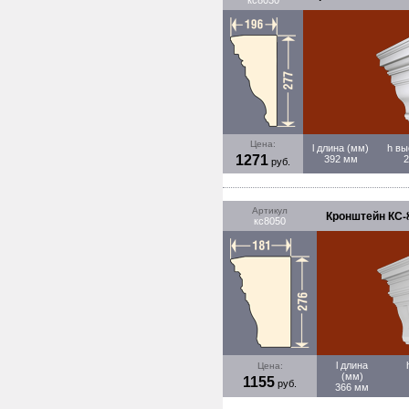
кс8030
Цена:
l длина (мм)
h вы
1271
392 мм
руб.
Артикул
Кронштейн КС-8
кс8050
l длина
Цена:
(мм)
1155
руб.
366 мм