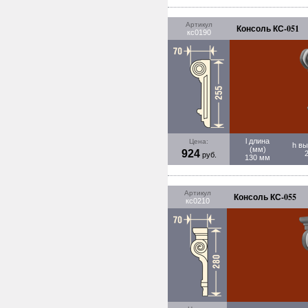
Артикул
Консоль КС-051
кс0190
l длина
Цена:
h вы
(мм)
924
руб.
130 мм
Артикул
Консоль КС-055
кс0210