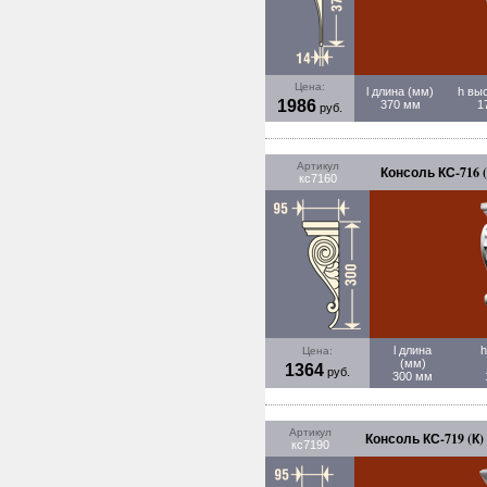
Цена:
l длина (мм)
h вы
1986
370 мм
1
руб.
Артикул
Консоль КС-716 (
кс7160
l длина
h
Цена:
(мм)
1364
руб.
300 мм
Артикул
Консоль КС-719 (К)
кс7190