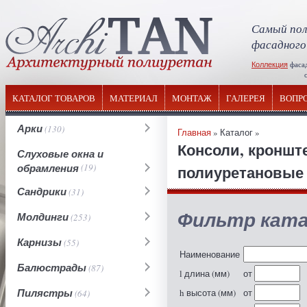
Самый пол
фасадного
Коллекция
фаса
отечествен
КАТАЛОГ ТОВАРОВ
МАТЕРИАЛ
МОНТАЖ
ГАЛЕРЕЯ
ВОПР
Арки
(130)
Главная
» Каталог »
Консоли, кронш
Слуховые окна и
обрамления
(19)
полиуретановые
Сандрики
(31)
Фильтр ката
Молдинги
(253)
Карнизы
(55)
Наименование
Балюстрады
(87)
l длина (мм)
от
Пилястры
h высота (мм)
от
(64)