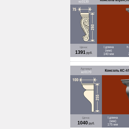
кс0130
l длина
h
Цена:
(мм)
1391
руб.
140 мм
Артикул
Консоль КС-0
кс0170
l длина
Цена:
(мм)
1040
руб.
175 мм