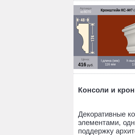
Артикул
Кронштейн КС-807 (
кс8070
Цена:
l длина (мм)
h выс
416
116 мм
1
руб.
Консоли и кро
Декоративные ко
элементами, одн
поддержку архит