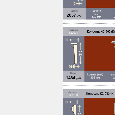
l длина
h
Цена:
(мм)
2057
руб.
330 мм
Артикул
Консоль КС-707 (К)
кс7070
Цена:
l длина (мм)
h вы
1464
315 мм
2
руб.
Артикул
Консоль КС-713 (К)
кс7130