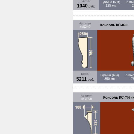
Цена:
l длина (мм)
h вы
1040
125 мм
2
руб.
Артикул
Консоль КС-020
кс0240
Цена:
l длина (мм)
h вы
5211
350 мм
7
руб.
Артикул
Консоль КС-705 (К
кс7050