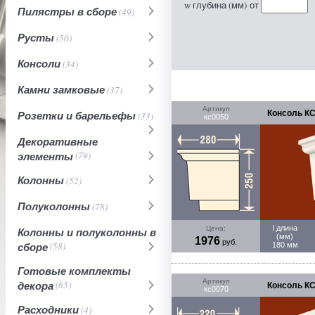
w глубина (мм)
от
Пилястры в сборе
(49)
Русты
(50)
Консоли
(34)
Камни замковые
(37)
Артикул
Консоль КС
Розетки и барельефы
(33)
кс0050
Декоративные
элементы
(79)
Колонны
(52)
Полуколонны
(78)
l длина
Цена:
Колонны и полуколонны в
(мм)
1976
руб.
сборе
(58)
180 мм
Готовые комплекты
Артикул
декора
(65)
Консоль КС
кс0070
Расходники
(4)