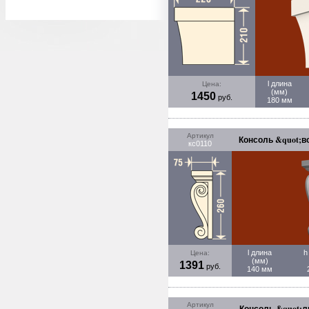
l длина
Цена:
(мм)
1450
руб.
180 мм
Артикул
Консоль &quot;в
кс0110
l длина
h
Цена:
(мм)
1391
руб.
140 мм
Артикул
Консоль &quot;л