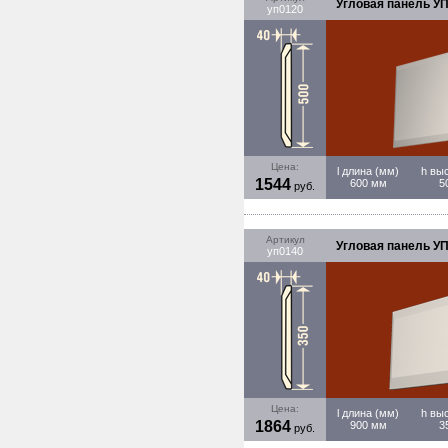
Угловая панель УП
уп0120
Цена:
l длина (мм)
h вы
1544
600 мм
5
руб.
Артикул
Угловая панель УП
уп0140
Цена:
l длина (мм)
h вы
1864
900 мм
3
руб.