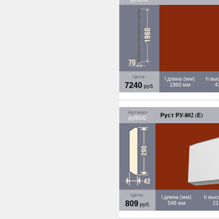
Цена:
l длина (мм)
h вы
7240
1960 мм
4
руб.
Артикул
Руст РУ-802 (Е)
ру8020
Цена:
l длина (мм)
h выс
809
548 мм
21
руб.