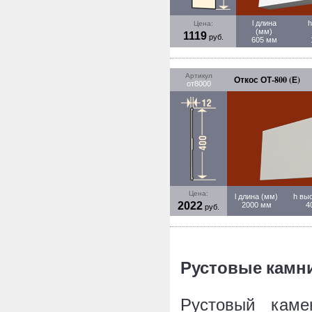
l длина
h
Цена:
(мм)
1119
руб.
605 мм
Артикул
Откос ОТ-800 (Е)
от8000
Цена:
l длина (мм)
h вы
2022
2000 мм
4
руб.
Рустовые камн
Рустовый кам