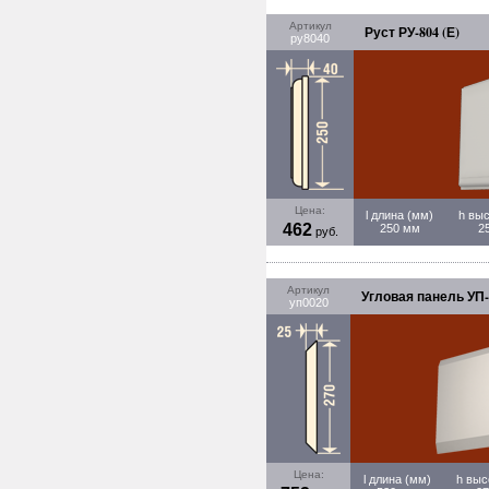
Артикул
Руст РУ-804 (Е)
ру8040
Цена:
l длина (мм)
h выс
462
250 мм
2
руб.
Артикул
Угловая панель УП-
уп0020
Цена:
l длина (мм)
h выс