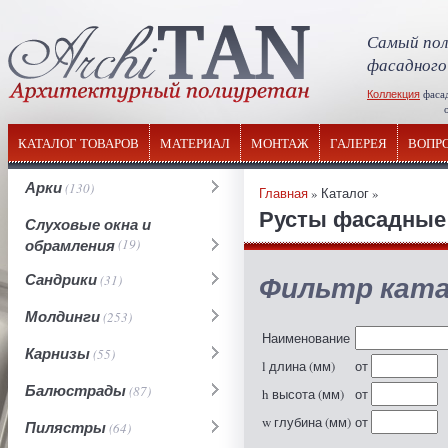
Самый пол
фасадного
Коллекция
фаса
отечествен
КАТАЛОГ ТОВАРОВ
МАТЕРИАЛ
МОНТАЖ
ГАЛЕРЕЯ
ВОПР
Арки
(130)
Главная
» Каталог »
Русты фасадные 
Слуховые окна и
обрамления
(19)
Фильтр ката
Сандрики
(31)
Молдинги
(253)
Наименование
Карнизы
(55)
l длина (мм)
от
Балюстрады
(87)
h высота (мм)
от
w глубина (мм)
от
Пилястры
(64)