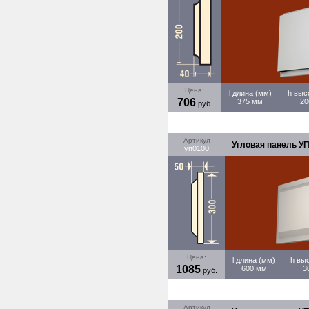
Цена:
l длина (мм)
h выс
706
375 мм
20
руб.
Артикул
Угловая панель УП
уп0100
Цена:
l длина (мм)
h вы
1085
600 мм
3
руб.
Артикул