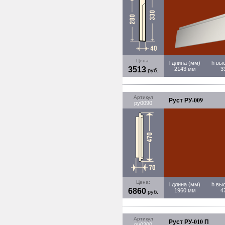
Цена:
l длина (мм)
h вы
3513
2143 мм
3
руб.
Артикул
Руст РУ-009
ру0090
Цена:
l длина (мм)
h вы
6860
1960 мм
4
руб.
Артикул
Руст РУ-010 П
ру0200