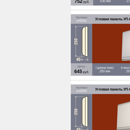
752
530 мм
2
руб.
Артикул
Угловая панель УП-0
уп0041
Цена:
l длина (мм)
h выс
645
250 мм
25
руб.
Артикул
Угловая панель УП-0
уп0050