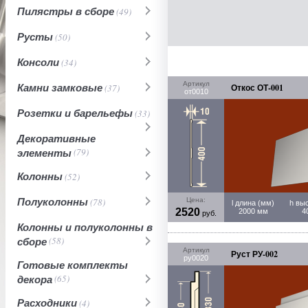
Пилястры в сборе
(49)
Русты
(50)
Консоли
(34)
Артикул
Камни замковые
(37)
Откос ОТ-001
от0010
Розетки и барельефы
(33)
Декоративные
элементы
(79)
Колонны
(52)
Полуколонны
(78)
Цена:
l длина (мм)
h вы
2520
2000 мм
4
руб.
Колонны и полуколонны в
сборе
(58)
Артикул
Руст РУ-002
ру0020
Готовые комплекты
декора
(65)
Расходники
(4)