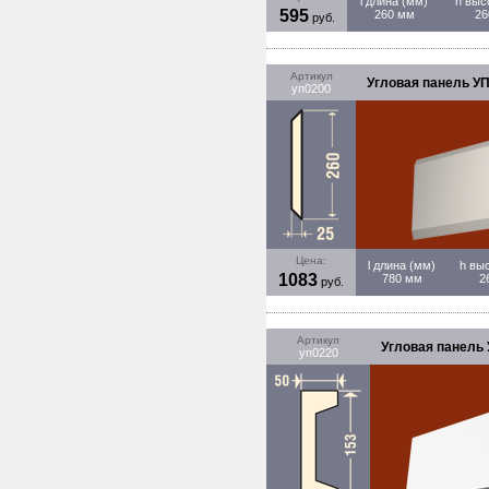
l длина (мм)
h выс
595
260 мм
26
руб.
Артикул
Угловая панель УП
уп0200
Цена:
l длина (мм)
h вы
1083
780 мм
2
руб.
Артикул
Угловая панель 
уп0220