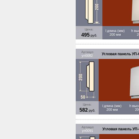
Цена:
l длина (мм)
h вы
495
200 мм
2
руб.
Артикул
Угловая панель УП-0
уп0082
Цена:
l длина (мм)
h выс
582
200 мм
20
руб.
Артикул
Угловая панель УП-
уп0091