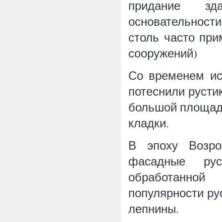
придание зд
основательност
столь часто пр
сооружений)
Со временем ис
потеснили русти
большой площади
кладки.
В эпоху Возро
фасадные ру
обработанной
популярности ру
лепнины.