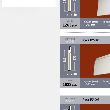
Цена:
l длина (мм)
h вы
1263
700 мм
3
руб.
Артикул
Руст РУ-005
ру0050
Цена:
l длина (мм)
h вы
1633
960 мм
3
руб.
Артикул
Руст РУ-007
ру0070