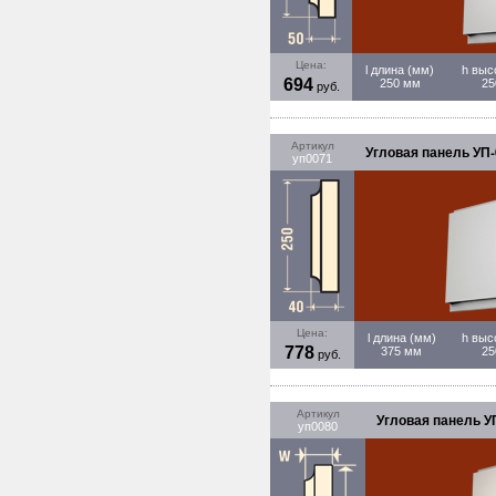
Цена:
l длина (мм)
h выс
694
250 мм
25
руб.
Артикул
Угловая панель УП-
уп0071
Цена:
l длина (мм)
h выс
778
375 мм
25
руб.
Артикул
Угловая панель УП
уп0080