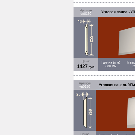
Артикул
Угловая панель УП
уп0160
Цена:
l длина (мм)
h вы
1427
880 мм
2
руб.
Артикул
Угловая панель УП-
уп0180
Цена: