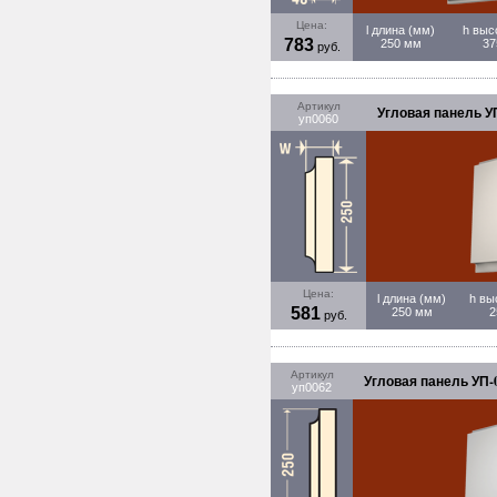
Цена:
l длина (мм)
h выс
783
250 мм
37
руб.
Артикул
Угловая панель УП
уп0060
Цена:
l длина (мм)
h вы
581
250 мм
2
руб.
Артикул
Угловая панель УП-0
уп0062