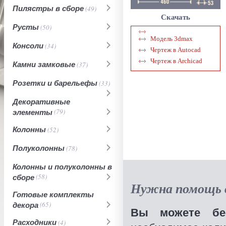
Пилястры в сборе
(49)
Скачать
Русты
(50)
Модель 3dmax
Консоли
(34)
Чертеж в Autocad
Чертеж в Archicad
Камни замковые
(37)
Розетки и барельефы
(33)
Декоративные
элементы
(79)
Колонны
(52)
Полуколонны
(78)
Колонны и полуколонны в
сборе
(58)
Нужна помощь в
Готовые комплекты
декора
(65)
Вы можете бес
Расходники
(4)