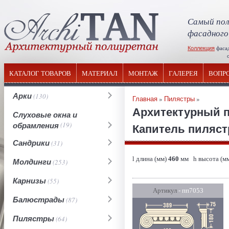
Самый пол
фасадного
Коллекция
фаса
отечествен
КАТАЛОГ ТОВАРОВ
МАТЕРИАЛ
МОНТАЖ
ГАЛЕРЕЯ
ВОПР
Арки
(130)
Главная
»
Пилястры
»
Архитектурный 
Слуховые окна и
обрамления
(19)
Капитель пилястр
Сандрики
(31)
l длина (мм)
460
мм h высота (м
Молдинги
(253)
Карнизы
(55)
Артикул
- пп7053
Балюстрады
(87)
Пилястры
(64)