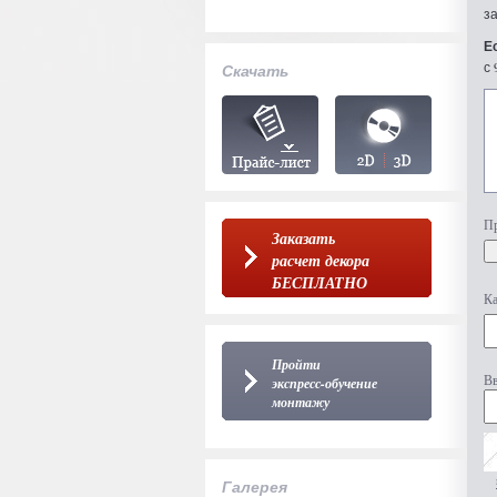
з
Е
с 
Скачать
Пр
Заказать
расчет декора
БЕСПЛАТНО
Ка
Пройти
Вв
экспресс-обучение
монтажу
Галерея