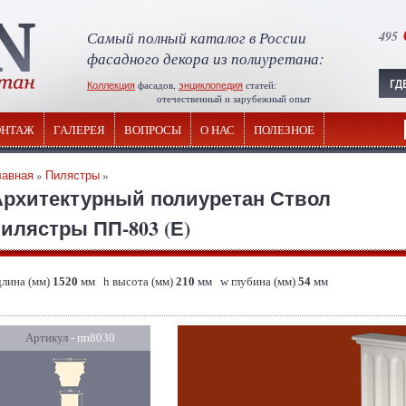
Самый полный каталог в России
495
фасадного декора из полиуретана:
Коллекция
фасадов,
энциклопедия
статей:
отечественный и зарубежный опыт
НТАЖ
ГАЛЕРЕЯ
ВОПРОСЫ
О НАС
ПОЛЕЗНОЕ
лавная
»
Пилястры
»
Архитектурный полиуретан Ствол
илястры ПП-803 (Е)
длина (мм)
1520
мм h высота (мм)
210
мм w глубина (мм)
54
мм
Артикул
- пп8030