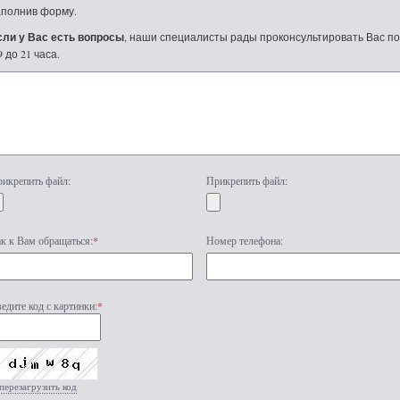
аполнив форму.
сли у Вас есть вопросы
, наши специалисты рады проконсультировать Вас по т
9 до 21 часа.
икрепить файл:
Прикрепить файл:
к к Вам обращаться:
*
Номер телефона:
едите код с картинки:
*
перезагрузить код