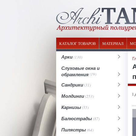
КАТАЛОГ ТОВАРОВ
МАТЕРИАЛ
МО
Арки
(130)
Г
Слуховые окна и
обрамления
(19)
п
Сандрики
(31)
l 
Молдинги
(253)
Карнизы
(55)
Балюстрады
(87)
Пилястры
(64)