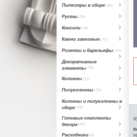
Пилястры в сборе
(49)
Русты
(50)
Консоли
(34)
Камни замковые
(37)
Розетки и барельефы
(33)
Декоративные
элементы
(79)
Колонны
(52)
Полуколонны
(78)
Колонны и полуколонны в
сборе
(58)
Готовые комплекты
Н
декора
(65)
В
Расходники
(4)
о