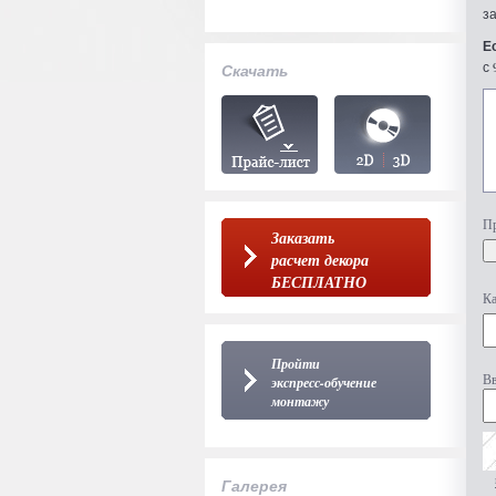
з
Е
с 
Скачать
Пр
Заказать
расчет декора
БЕСПЛАТНО
Ка
Пройти
Вв
экспресс-обучение
монтажу
Галерея