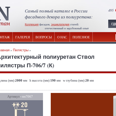
Самый полный каталог в России
495
фасадного декора из полиуретана:
Коллекция
фасадов,
энциклопедия
статей:
отечественный и зарубежный опыт
НТАЖ
ГАЛЕРЕЯ
ВОПРОСЫ
О НАС
ПОЛЕЗНОЕ
лавная
»
Пилястры
»
Архитектурный полиуретан Ствол
илястры П-706/7 (К)
длина (мм)
2000
мм h высота (мм)
190
мм w глубина (мм)
20
мм
Артикул
- пп7067