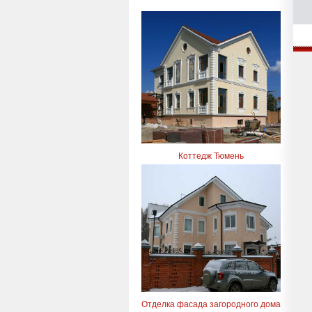
Коттедж Тюмень
Отделка фасада загородного дома