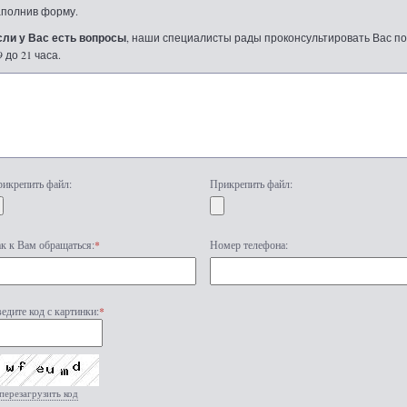
аполнив форму.
сли у Вас есть вопросы
, наши специалисты рады проконсультировать Вас по т
9 до 21 часа.
икрепить файл:
Прикрепить файл:
к к Вам обращаться:
*
Номер телефона:
едите код с картинки:
*
перезагрузить код