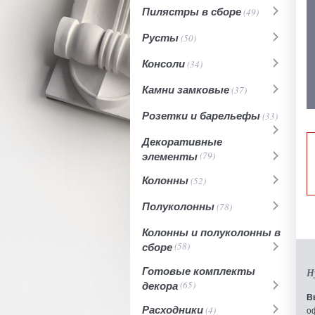
Пилястры в сборе
(49)
Русты
(50)
Консоли
(34)
Камни замковые
(37)
Розетки и барельефы
(33)
Декоративные
элементы
(79)
Колонны
(52)
Полуколонны
(78)
Колонны и полуколонны в
сборе
(58)
Готовые комплекты
Н
декора
(65)
В
Расходники
(4)
о