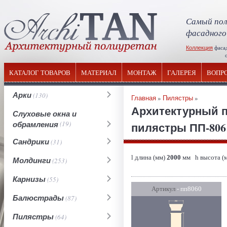
Самый пол
фасадного
Коллекция
фаса
отечествен
КАТАЛОГ ТОВАРОВ
МАТЕРИАЛ
МОНТАЖ
ГАЛЕРЕЯ
ВОПР
Арки
(130)
Главная
»
Пилястры
»
Архитектурный п
Слуховые окна и
обрамления
(19)
пилястры ПП-806 
Сандрики
(31)
l длина (мм)
2000
мм h высота (
Молдинги
(253)
Карнизы
(55)
Артикул
- пп8060
Балюстрады
(87)
Пилястры
(64)