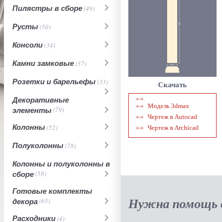
Пилястры в сборе
(49)
Русты
(50)
Консоли
(34)
Камни замковые
(37)
Розетки и барельефы
(33)
Скачать
Декоративные
Модель 3dmax
элементы
(79)
Чертеж в Autocad
Колонны
(52)
Чертеж в Archicad
Полуколонны
(78)
Колонны и полуколонны в
сборе
(58)
Готовые комплекты
Нужна помощь в
декора
(65)
Расходники
(4)