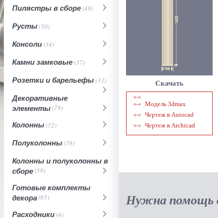
Пилястры в сборе
(49)
Русты
(50)
Консоли
(34)
Камни замковые
(37)
Розетки и барельефы
(33)
Скачать
Декоративные
Модель 3dmax
элементы
(79)
Чертеж в Autocad
Колонны
(52)
Чертеж в Archicad
Полуколонны
(78)
Колонны и полуколонны в
сборе
(58)
Готовые комплекты
Нужна помощь в
декора
(65)
Расходники
(4)