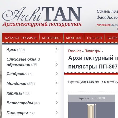
Самый пол
фасадного
Коллекция
фаса
отечествен
КАТАЛОГ ТОВАРОВ
МАТЕРИАЛ
МОНТАЖ
ГАЛЕРЕЯ
ВОПР
Арки
(130)
Главная
»
Пилястры
»
Архитектурный п
Слуховые окна и
обрамления
(19)
пилястры ПП-807 
Сандрики
(31)
l длина (мм)
1455
мм h высота (
Молдинги
(253)
Карнизы
(55)
Артикул
- пп8070
Балюстрады
(87)
Пилястры
(64)