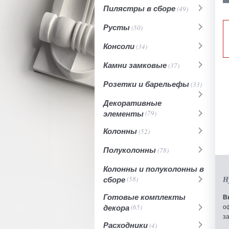
Пилястры в сборе
(49)
Русты
(50)
Консоли
(34)
Камни замковые
(37)
Розетки и барельефы
(33)
Декоративные
элементы
(79)
Колонны
(52)
Полуколонны
(78)
Колонны и полуколонны в
сборе
(58)
Н
Готовые комплекты
В
декора
(65)
о
з
Расходники
(4)