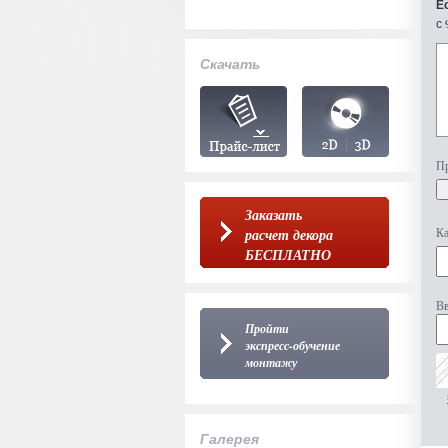
Е
с 
Скачать
Пр
Заказать
Ка
расчет декора
БЕСПЛАТНО
Вв
Пройти
экспресс-обучение
монтажу
Галерея