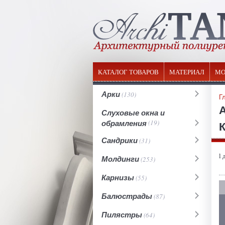
КАТАЛОГ ТОВАРОВ
МАТЕРИАЛ
МО
Арки
(130)
Г
Слуховые окна и
обрамления
(19)
К
Сандрики
(31)
l 
Молдинги
(253)
Карнизы
(55)
Балюстрады
(87)
Пилястры
(64)