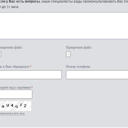
сли у Вас есть вопросы
, наши специалисты рады проконсультировать Вас по т
9 до 21 часа.
икрепить файл:
Прикрепить файл:
к к Вам обращаться:
*
Номер телефона:
едите код с картинки:
*
перезагрузить код