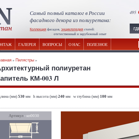
Самый полный каталог в России
495
фасадного декора из полиуретана:
Коллекция
фасадов,
энциклопедия
статей:
отечественный и зарубежный опыт
НТАЖ
ГАЛЕРЕЯ
ВОПРОСЫ
О НАС
ПОЛЕЗНОЕ
лавная
»
Пилястры
»
Архитектурный полиуретан
апитель КМ-003 Л
длина (мм)
530
мм h высота (мм)
240
мм w глубина (мм)
100
мм
Артикул
- кп0030