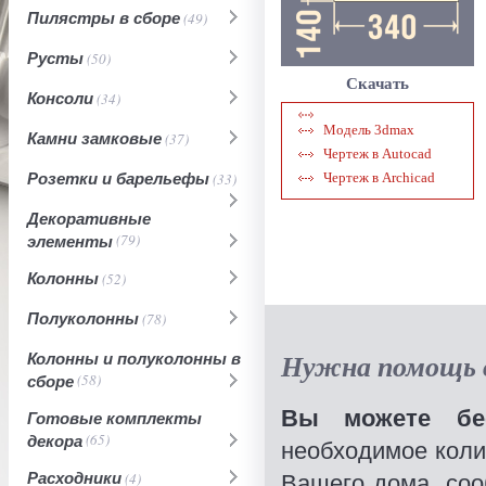
Пилястры в сборе
(49)
Русты
(50)
Скачать
Консоли
(34)
Модель 3dmax
Камни замковые
(37)
Чертеж в Autocad
Розетки и барельефы
(33)
Чертеж в Archicad
Декоративные
элементы
(79)
Колонны
(52)
Полуколонны
(78)
Нужна помощь в
Колонны и полуколонны в
сборе
(58)
Вы можете бес
Готовые комплекты
декора
(65)
необходимое коли
Расходники
Вашего дома, со
(4)