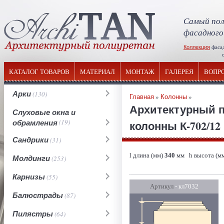
Самый пол
фасадного
Коллекция
фаса
отечествен
КАТАЛОГ ТОВАРОВ
МАТЕРИАЛ
МОНТАЖ
ГАЛЕРЕЯ
ВОПР
Арки
(130)
Главная
»
Колонны
»
Архитектурный п
Слуховые окна и
обрамления
(19)
колонны К-702/12 
Сандрики
(31)
l длина (мм)
340
мм h высота (м
Молдинги
(253)
Карнизы
(55)
Артикул
- кл7032
Балюстрады
(87)
Пилястры
(64)