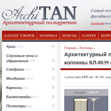
Самый пол
фасадного
Коллекция
фаса
отечествен
КАТАЛОГ ТОВАРОВ
МАТЕРИАЛ
МОНТАЖ
ГАЛЕРЕЯ
ВОПР
Арки
(130)
Главная
»
Колонны
»
Архитектурный п
Слуховые окна и
обрамления
(19)
колонны КЛ-8039 
Сандрики
(31)
l длина (мм)
1455
мм Rv Вн. рад
Молдинги
(253)
Карнизы
(55)
Артикул
- кл8039
Балюстрады
(87)
Пилястры
(64)