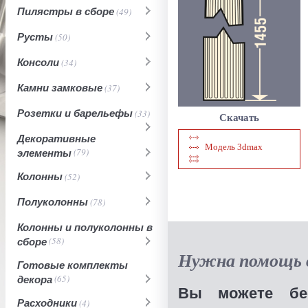
Пилястры в сборе
(49)
Русты
(50)
Консоли
(34)
Камни замковые
(37)
Розетки и барельефы
(33)
Скачать
Декоративные
Модель 3dmax
элементы
(79)
Колонны
(52)
Полуколонны
(78)
Колонны и полуколонны в
сборе
(58)
Нужна помощь в
Готовые комплекты
декора
(65)
Вы можете бес
Расходники
(4)