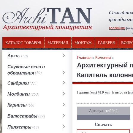
Самый пол
фасадного
Коллекция
фаса
отечествен
КАТАЛОГ ТОВАРОВ
МАТЕРИАЛ
МОНТАЖ
ГАЛЕРЕЯ
ВОПР
Арки
(130)
Главная
»
Колонны
»
Архитектурный 
Слуховые окна и
обрамления
(19)
Капитель колонны 
Сандрики
(31)
l длина (мм)
410
мм h высота (м
Молдинги
(253)
Карнизы
(55)
Артикул
- кл7041
Балюстрады
(87)
Скачать
Пилястры
(64)