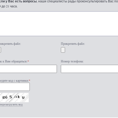
сли у Вас есть вопросы
, наши специалисты рады проконсультировать Вас по т
9 до 21 часа.
икрепить файл:
Прикрепить файл:
к к Вам обращаться:
*
Номер телефона:
едите код с картинки:
*
перезагрузить код