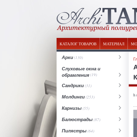
КАТАЛОГ ТОВАРОВ
МАТЕРИАЛ
МО
Арки
(130)
Г
Слуховые окна и
обрамления
(19)
К
Сандрики
(31)
h
Молдинги
(253)
Карнизы
(55)
Балюстрады
(87)
Пилястры
(64)