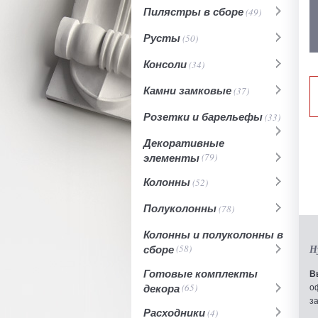
Пилястры в сборе
(49)
Русты
(50)
Консоли
(34)
Камни замковые
(37)
Розетки и барельефы
(33)
Декоративные
элементы
(79)
Колонны
(52)
Полуколонны
(78)
Колонны и полуколонны в
сборе
(58)
Н
Готовые комплекты
В
декора
(65)
о
з
Расходники
(4)