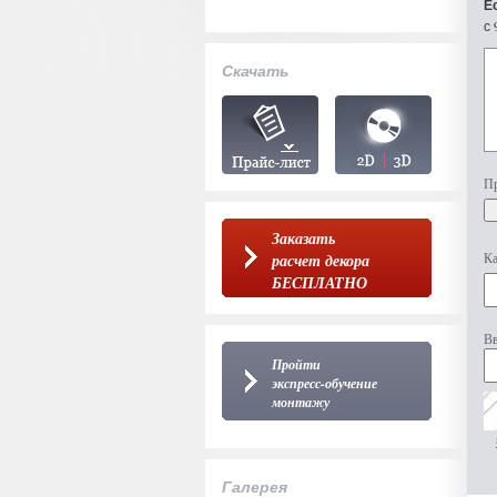
Е
с 
Скачать
Пр
Заказать
Ка
расчет декора
БЕСПЛАТНО
Вв
Пройти
экспресс-обучение
монтажу
Галерея