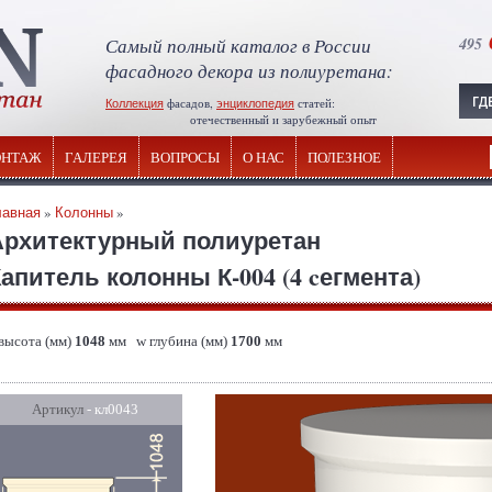
Самый полный каталог в России
495
фасадного декора из полиуретана:
Коллекция
фасадов,
энциклопедия
статей:
отечественный и зарубежный опыт
НТАЖ
ГАЛЕРЕЯ
ВОПРОСЫ
О НАС
ПОЛЕЗНОЕ
лавная
»
Колонны
»
Архитектурный полиуретан
апитель колонны К-004 (4 cегмента)
 высота (мм)
1048
мм w глубина (мм)
1700
мм
Артикул
- кл0043