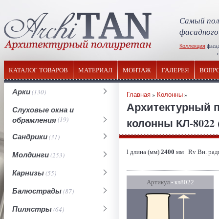
Самый пол
фасадного
Коллекция
фаса
отечествен
КАТАЛОГ ТОВАРОВ
МАТЕРИАЛ
МОНТАЖ
ГАЛЕРЕЯ
ВОПР
Арки
(130)
Главная
»
Колонны
»
Архитектурный п
Слуховые окна и
обрамления
(19)
колонны КЛ-8022 
Сандрики
(31)
l длина (мм)
2400
мм Rv Вн. рад
Молдинги
(253)
Карнизы
(55)
Артикул
- кл8022
Балюстрады
(87)
Пилястры
(64)