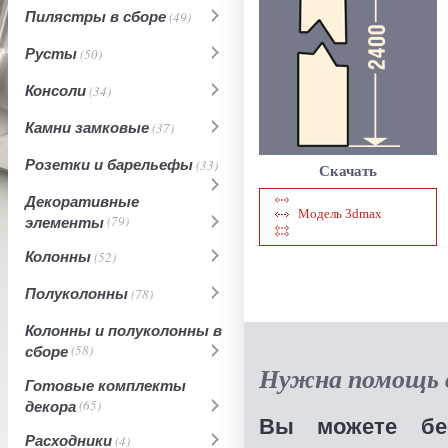
Пилястры в сборе
(49)
Русты
(50)
Консоли
(34)
Камни замковые
(37)
Розетки и барельефы
(33)
Скачать
Декоративные
Модель 3dmax
элементы
(79)
Колонны
(52)
Полуколонны
(78)
Колонны и полуколонны в
сборе
(58)
Нужна помощь в
Готовые комплекты
декора
(65)
Вы можете бес
Расходники
(4)