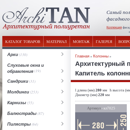
Самый пол
фасадного
Коллекция
фаса
отечествен
КАТАЛОГ ТОВАРОВ
МАТЕРИАЛ
МОНТАЖ
ГАЛЕРЕЯ
ВОПР
Арки
(130)
Главная
»
Колонны
»
Архитектурный 
Слуховые окна и
обрамления
(19)
Капитель колонны 
Сандрики
(31)
l длина (мм)
280
мм h высота (м
Молдинги
(253)
Диаметр (мм)
220
мм
Карнизы
(55)
Артикул
- кл7025
Балюстрады
(87)
Пилястры
(64)