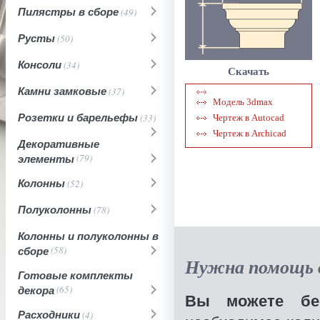
Пилястры в сборе
(49)
Русты
(50)
Консоли
(34)
Скачать
Камни замковые
(37)
Модель 3dmax
Розетки и барельефы
(33)
Чертеж в Autocad
Чертеж в Archicad
Декоративные
элементы
(79)
Колонны
(52)
Полуколонны
(78)
Колонны и полуколонны в
сборе
(58)
Нужна помощь в
Готовые комплекты
декора
(65)
Вы можете бес
Расходники
(4)