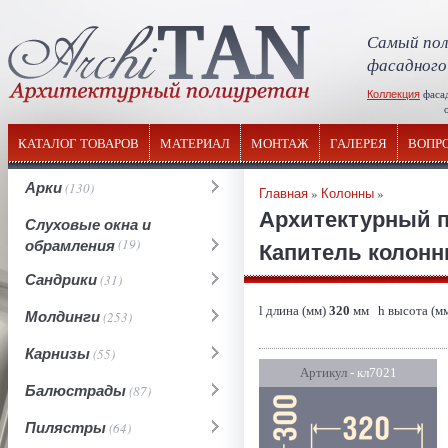
Самый пол
фасадного
Коллекция
фаса
отечествен
КАТАЛОГ ТОВАРОВ
МАТЕРИАЛ
МОНТАЖ
ГАЛЕРЕЯ
ВОПР
Арки
(130)
Главная
»
Колонны
»
Архитектурный 
Слуховые окна и
обрамления
(19)
Капитель колонны 
Сандрики
(31)
l длина (мм)
320
мм h высота (м
Молдинги
(253)
Карнизы
(55)
Артикул
- кл7021
Балюстрады
(87)
Пилястры
(64)