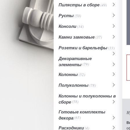
Пилястры в сборе
(49)
Русты
(50)
Консоли
(34)
Камни замковые
(37)
Розетки и барельефы
(33)
Декоративные
элементы
(79)
Колонны
(52)
Полуколонны
(78)
Колонны и полуколонны в
сборе
(58)
Готовые комплекты
Н
декора
(65)
В
Расходники
(4)
о