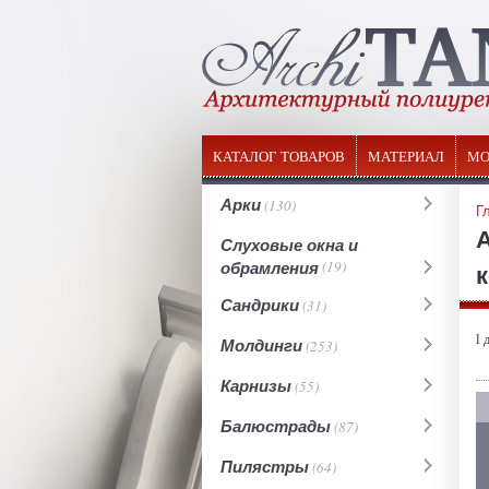
КАТАЛОГ ТОВАРОВ
МАТЕРИАЛ
МО
Арки
(130)
Г
Слуховые окна и
обрамления
(19)
к
Сандрики
(31)
l 
Молдинги
(253)
Карнизы
(55)
Балюстрады
(87)
Пилястры
(64)