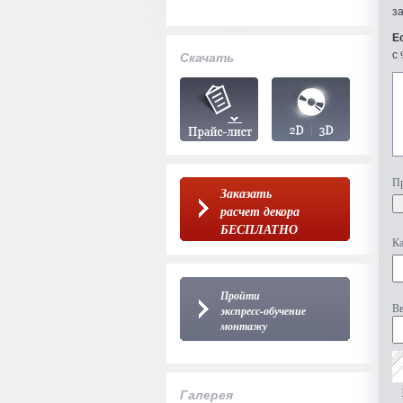
з
Е
с 
Скачать
Пр
Заказать
расчет декора
БЕСПЛАТНО
Ка
Пройти
Вв
экспресс-обучение
монтажу
Галерея