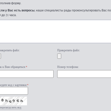
аполнив форму.
сли у Вас есть вопросы
, наши специалисты рады проконсультировать Вас по т
9 до 21 часа.
икрепить файл:
Прикрепить файл:
к к Вам обращаться:
*
Номер телефона:
едите код с картинки:
*
перезагрузить код