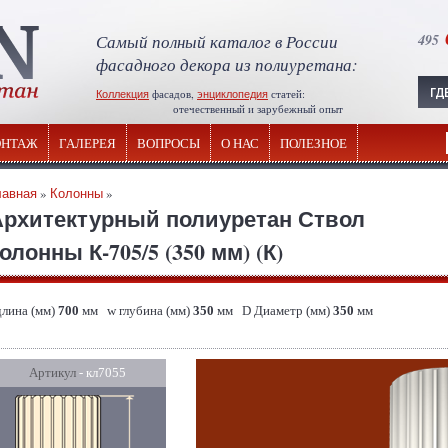
Самый полный каталог в России
495
фасадного декора из полиуретана:
Коллекция
фасадов,
энциклопедия
статей:
отечественный и зарубежный опыт
НТАЖ
ГАЛЕРЕЯ
ВОПРОСЫ
О НАС
ПОЛЕЗНОЕ
лавная
»
Колонны
»
Архитектурный полиуретан Ствол
олонны К-705/5 (350 мм) (К)
длина (мм)
700
мм w глубина (мм)
350
мм D Диаметр (мм)
350
мм
Артикул
- кл7055