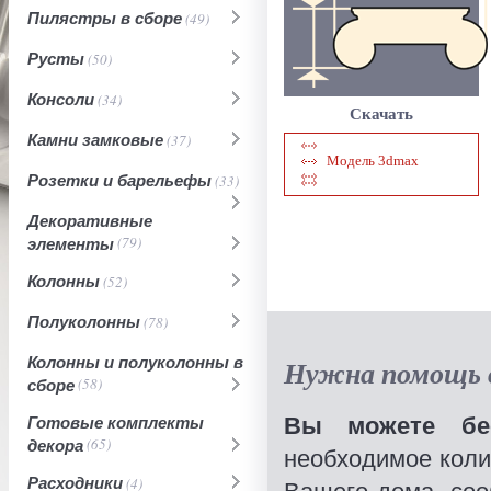
Пилястры в сборе
(49)
Русты
(50)
Консоли
(34)
Скачать
Камни замковые
(37)
Модель 3dmax
Розетки и барельефы
(33)
Декоративные
элементы
(79)
Колонны
(52)
Полуколонны
(78)
Колонны и полуколонны в
Нужна помощь в
сборе
(58)
Вы можете бес
Готовые комплекты
декора
(65)
необходимое коли
Расходники
(4)
Вашего дома, со