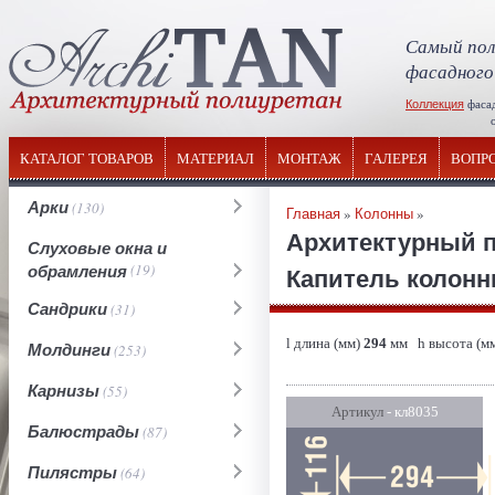
Самый пол
фасадного
Коллекция
фаса
отечествен
КАТАЛОГ ТОВАРОВ
МАТЕРИАЛ
МОНТАЖ
ГАЛЕРЕЯ
ВОПР
Арки
(130)
Главная
»
Колонны
»
Архитектурный 
Слуховые окна и
обрамления
(19)
Капитель колонны
Сандрики
(31)
l длина (мм)
294
мм h высота (м
Молдинги
(253)
Карнизы
(55)
Артикул
- кл8035
Балюстрады
(87)
Пилястры
(64)