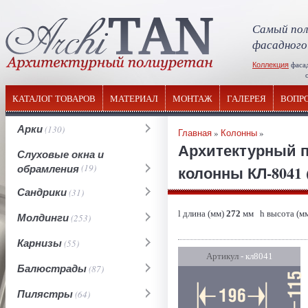
Самый пол
фасадного
Коллекция
фаса
отечествен
КАТАЛОГ ТОВАРОВ
МАТЕРИАЛ
МОНТАЖ
ГАЛЕРЕЯ
ВОПР
Арки
(130)
Главная
»
Колонны
»
Архитектурный п
Слуховые окна и
обрамления
(19)
колонны КЛ-8041 
Сандрики
(31)
l длина (мм)
272
мм h высота (м
Молдинги
(253)
Карнизы
(55)
Артикул
- кл8041
Балюстрады
(87)
Пилястры
(64)