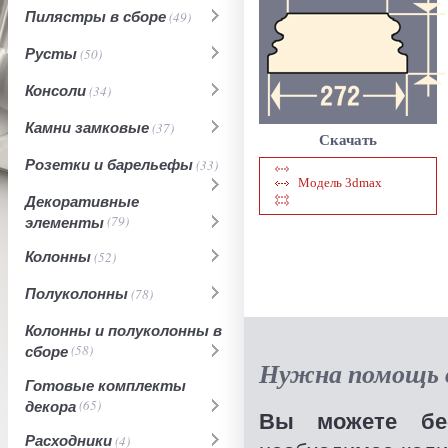
Пилястры в сборе
(49)
Русты
(50)
Консоли
(34)
Камни замковые
(37)
Скачать
Розетки и барельефы
(33)
Модель 3dmax
Декоративные
элементы
(79)
Колонны
(52)
Полуколонны
(78)
Колонны и полуколонны в
сборе
(58)
Нужна помощь в
Готовые комплекты
декора
(65)
Вы можете бес
Расходники
(4)