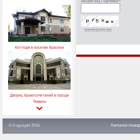
Введите код с картинки:
*
перезагрузить код
Коттедж в поселке Красное
Дворец бракосочетаний в городе
Тюмень
© Copyright 2026
Каталог това