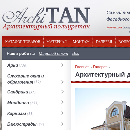
Самый пол
фасадного
Коллекция
фаса
отечествен
КАТАЛОГ ТОВАРОВ
МАТЕРИАЛ
МОНТАЖ
ГАЛЕРЕЯ
ВОПР
Наши работы
Мировой опыт
Все
Арки
(130)
Главная
»
Галерея
»
Архитектурный 
Слуховые окна и
обрамления
(19)
Сандрики
(31)
Молдинги
(253)
Карнизы
(55)
Балюстрады
(87)