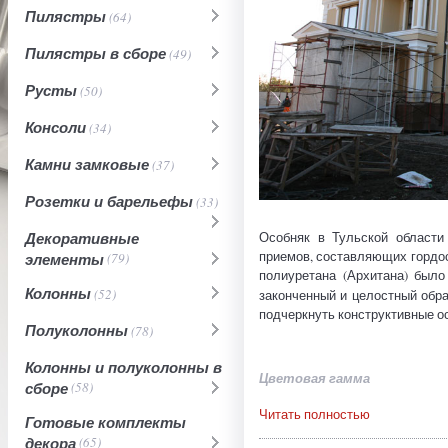
Пилястры
(64)
Пилястры в сборе
(49)
Русты
(50)
Консоли
(34)
Камни замковые
(37)
Розетки и барельефы
(33)
Декоративные
Особняк в Тульской области
приемов, составляющих гордос
элементы
(79)
полиуретана (Архитана) было
Колонны
(52)
законченный и целостный обр
подчеркнуть конструктивные о
Полуколонны
(78)
Колонны и полуколонны в
Цветовая гамма
сборе
(58)
Читать полностью
Готовые комплекты
декора
(65)
Фасад особняка выдержан в 