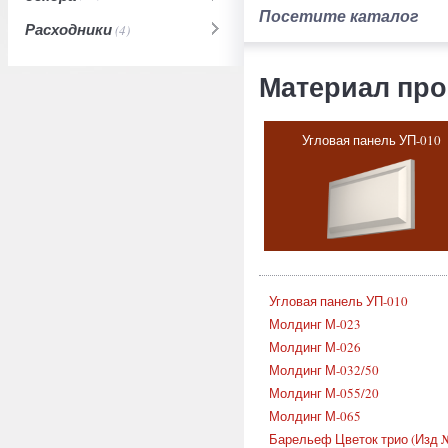
(традиционно используемого
Посетите каталог
Расходники
(4)
полиуретана
окрашена в класси
переплетов и подоконников, а 
Материал про
Оформление окон
Угловая панель УП-010
Основу архитектурного фасад
молдинги
мм7230
с двумя гран
была установка на всех окнах
была разработана специальн
позволила задекорировать ко
подоконные элементы из поли
современных утилитарных де
Угловая панель УП-010
классическом стиле
.
Молдинг М-023
Различие в оформлении узких
Молдинг М-026
только в использовании консо
Молдинг М-032/50
чеканно пирамидкой
кс7050
, 
Молдинг М-055/20
ширину. Визуальное вытягива
Молдинг М-065
консолей, но и благодаря цен
Барельеф Цветок трио (Изд 