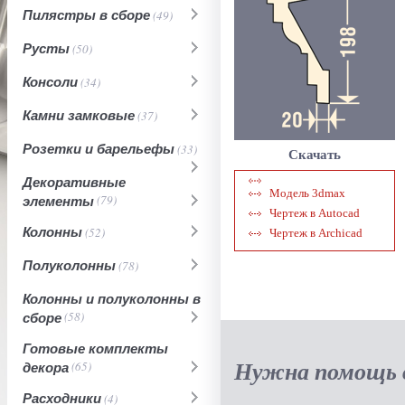
Пилястры в сборе
(49)
Русты
(50)
Консоли
(34)
Камни замковые
(37)
Розетки и барельефы
(33)
Скачать
Декоративные
Модель 3dmax
элементы
(79)
Чертеж в Autocad
Колонны
(52)
Чертеж в Archicad
Полуколонны
(78)
Колонны и полуколонны в
сборе
(58)
Готовые комплекты
Нужна помощь в
декора
(65)
Расходники
(4)