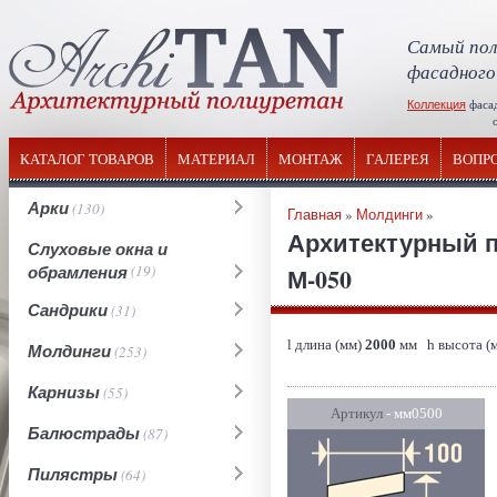
Самый пол
фасадного
Коллекция
фаса
отечествен
КАТАЛОГ ТОВАРОВ
МАТЕРИАЛ
МОНТАЖ
ГАЛЕРЕЯ
ВОПР
Арки
(130)
Главная
»
Молдинги
»
Архитектурный 
Слуховые окна и
обрамления
(19)
М-050
Сандрики
(31)
l длина (мм)
2000
мм h высота (
Молдинги
(253)
Карнизы
(55)
Артикул
- мм0500
Балюстрады
(87)
Пилястры
(64)