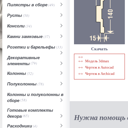
Пилястры в сборе
(49)
Русты
(50)
Консоли
(34)
Камни замковые
(37)
Розетки и барельефы
(33)
Скачать
Декоративные
Модель 3dmax
элементы
(79)
Чертеж в Autocad
Колонны
(52)
Чертеж в Archicad
Полуколонны
(78)
Колонны и полуколонны в
сборе
(58)
Готовые комплекты
Нужна помощь в
декора
(65)
Расходники
(4)