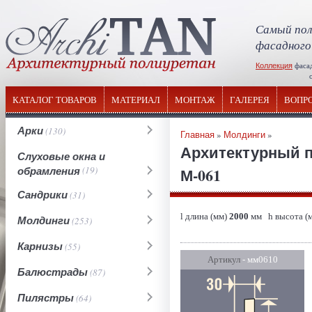
Самый пол
фасадного
Коллекция
фаса
отечествен
КАТАЛОГ ТОВАРОВ
МАТЕРИАЛ
МОНТАЖ
ГАЛЕРЕЯ
ВОПР
Арки
(130)
Главная
»
Молдинги
»
Архитектурный 
Слуховые окна и
обрамления
(19)
М-061
Сандрики
(31)
l длина (мм)
2000
мм h высота (
Молдинги
(253)
Карнизы
(55)
Артикул
- мм0610
Балюстрады
(87)
Пилястры
(64)