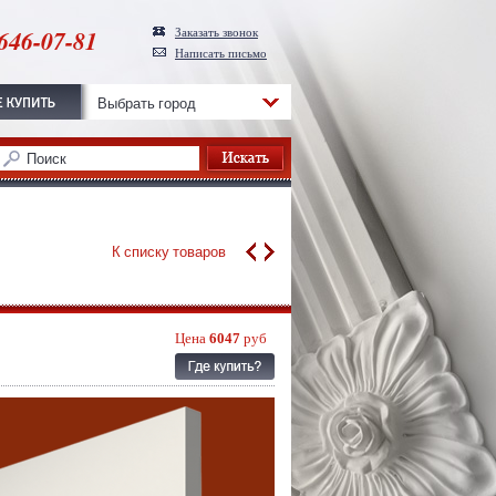
646-07-81
Заказать звонок
Написать письмо
Выбрать город
К списку товаров
Цена
6047
руб