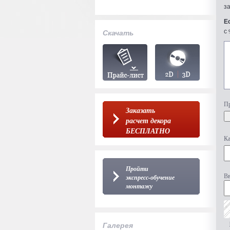
з
Е
с 
Скачать
Пр
Заказать
расчет декора
БЕСПЛАТНО
Ка
Пройти
Вв
экспресс-обучение
монтажу
Галерея