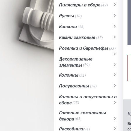
Пилястры в сборе
(49)
Русты
(50)
Консоли
(34)
Камни замковые
(37)
Розетки и барельефы
(33)
Декоративные
элементы
(79)
Колонны
(52)
Полуколонны
(78)
Колонны и полуколонны в
сборе
(58)
Готовые комплекты
Н
декора
(65)
В
Расходники
(4)
о