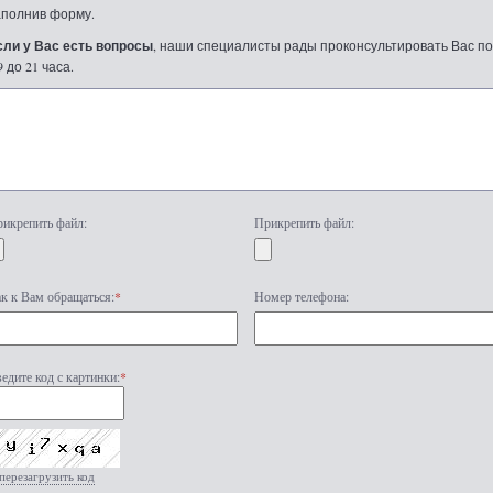
аполнив форму.
сли у Вас есть вопросы
, наши специалисты рады проконсультировать Вас по т
9 до 21 часа.
икрепить файл:
Прикрепить файл:
к к Вам обращаться:
*
Номер телефона:
едите код с картинки:
*
перезагрузить код