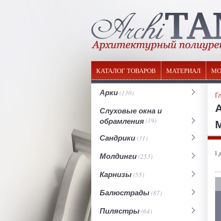
КАТАЛОГ ТОВАРОВ
МАТЕРИАЛ
МО
Арки
(130)
Г
Слуховые окна и
обрамления
(19)
М
Сандрики
(31)
l 
Молдинги
(253)
Карнизы
(55)
Балюстрады
(87)
Пилястры
(64)