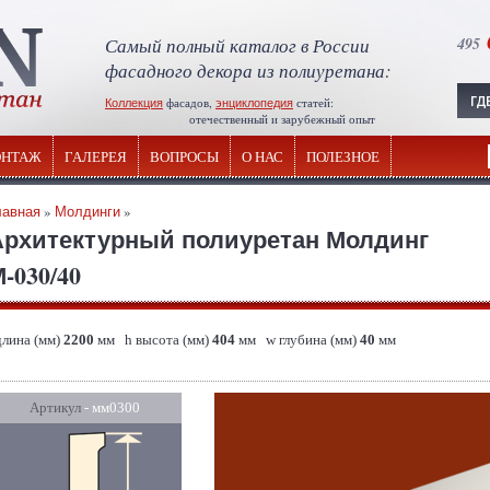
Самый полный каталог в России
495
фасадного декора из полиуретана:
Коллекция
фасадов,
энциклопедия
статей:
отечественный и зарубежный опыт
НТАЖ
ГАЛЕРЕЯ
ВОПРОСЫ
О НАС
ПОЛЕЗНОЕ
лавная
»
Молдинги
»
Архитектурный полиуретан Молдинг
-030/40
длина (мм)
2200
мм h высота (мм)
404
мм w глубина (мм)
40
мм
Артикул
- мм0300