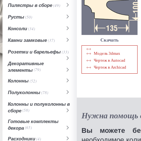
Пилястры в сборе
(49)
Русты
(50)
Консоли
(34)
Камни замковые
(37)
Скачать
Розетки и барельефы
(33)
Модель 3dmax
Чертеж в Autocad
Декоративные
Чертеж в Archicad
элементы
(79)
Колонны
(52)
Полуколонны
(78)
Колонны и полуколонны в
сборе
(58)
Нужна помощь в
Готовые комплекты
декора
(65)
Вы можете бес
необходимое коли
Расходники
(4)