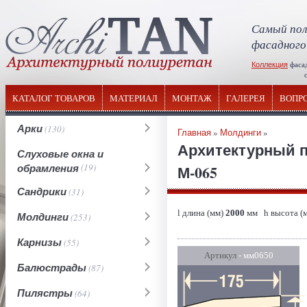
Самый пол
фасадного
Коллекция
фаса
отечествен
КАТАЛОГ ТОВАРОВ
МАТЕРИАЛ
МОНТАЖ
ГАЛЕРЕЯ
ВОПР
Арки
(130)
Главная
»
Молдинги
»
Архитектурный 
Слуховые окна и
обрамления
(19)
М-065
Сандрики
(31)
l длина (мм)
2000
мм h высота (
Молдинги
(253)
Карнизы
(55)
Артикул
- мм0650
Балюстрады
(87)
Пилястры
(64)