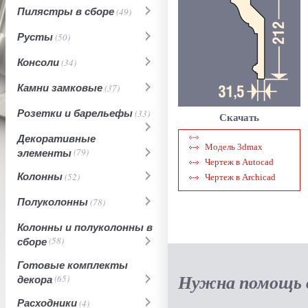
Пилястры в сборе
(49)
Русты
(50)
Консоли
(34)
Камни замковые
(37)
Розетки и барельефы
(33)
Скачать
Декоративные
Модель 3dmax
элементы
(79)
Чертеж в Autocad
Колонны
(52)
Чертеж в Archicad
Полуколонны
(78)
Колонны и полуколонны в
сборе
(58)
Готовые комплекты
Нужна помощь в
декора
(65)
Расходники
(4)