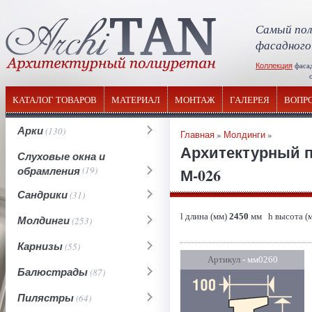
Самый пол
фасадного
Коллекция
фаса
отечествен
КАТАЛОГ ТОВАРОВ
МАТЕРИАЛ
МОНТАЖ
ГАЛЕРЕЯ
ВОПР
Арки
(130)
Главная
»
Молдинги
»
Архитектурный 
Слуховые окна и
обрамления
(19)
М-026
Сандрики
(31)
l длина (мм)
2450
мм h высота (
Молдинги
(253)
Карнизы
(55)
Артикул
- мм0260
Балюстрады
(87)
Пилястры
(64)