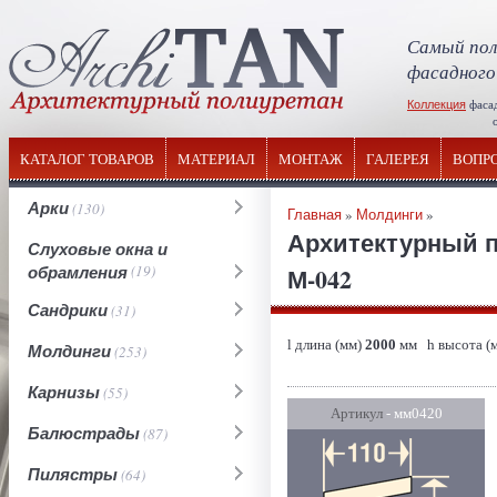
Самый пол
фасадного
Коллекция
фаса
отечествен
КАТАЛОГ ТОВАРОВ
МАТЕРИАЛ
МОНТАЖ
ГАЛЕРЕЯ
ВОПР
Арки
(130)
Главная
»
Молдинги
»
Архитектурный 
Слуховые окна и
обрамления
(19)
М-042
Сандрики
(31)
l длина (мм)
2000
мм h высота (
Молдинги
(253)
Карнизы
(55)
Артикул
- мм0420
Балюстрады
(87)
Пилястры
(64)