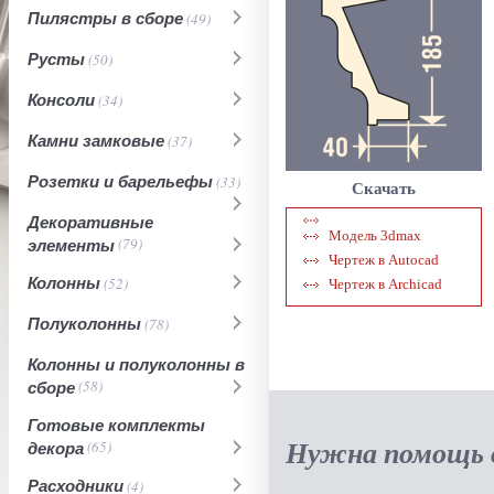
Пилястры в сборе
(49)
Русты
(50)
Консоли
(34)
Камни замковые
(37)
Розетки и барельефы
(33)
Скачать
Декоративные
Модель 3dmax
элементы
(79)
Чертеж в Autocad
Колонны
(52)
Чертеж в Archicad
Полуколонны
(78)
Колонны и полуколонны в
сборе
(58)
Готовые комплекты
Нужна помощь в
декора
(65)
Расходники
(4)