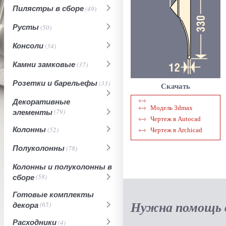
Пилястры в сборе
(49)
Русты
(50)
Консоли
(34)
Камни замковые
(37)
Розетки и барельефы
(33)
Скачать
Декоративные
Модель 3dmax
элементы
(79)
Чертеж в Autocad
Колонны
(52)
Чертеж в Archicad
Полуколонны
(78)
Колонны и полуколонны в
сборе
(58)
Готовые комплекты
Нужна помощь в
декора
(65)
Расходники
(4)