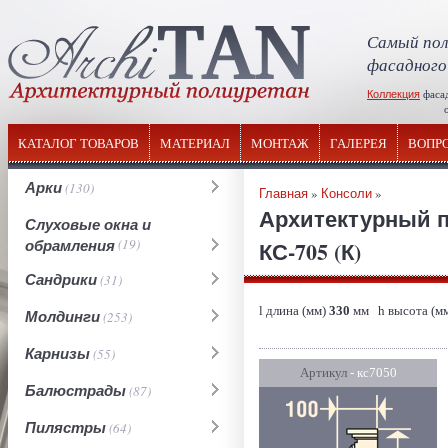
Самый пол
фасадного
Коллекция
фаса
отечествен
КАТАЛОГ ТОВАРОВ
МАТЕРИАЛ
МОНТАЖ
ГАЛЕРЕЯ
ВОПР
Арки
(130)
Главная
»
Консоли
»
Архитектурный п
Слуховые окна и
обрамления
(19)
КС-705 (К)
Сандрики
(31)
l длина (мм)
330
мм h высота (м
Молдинги
(253)
Карнизы
(55)
Артикул
- кс7050
Балюстрады
(87)
Пилястры
(64)