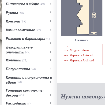
Пилястры в сборе
(49)
Русты
(50)
Консоли
(34)
Камни замковые
(37)
Розетки и барельефы
(33)
Скачать
Декоративные
Модель 3dmax
элементы
(79)
Чертеж в Autocad
Колонны
(52)
Чертеж в Archicad
Полуколонны
(78)
Колонны и полуколонны в
сборе
(58)
Готовые комплекты
Нужна помощь в
декора
(65)
Расходники
(4)