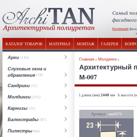
Самый пол
фасадного
Коллекция
фаса
отечествен
КАТАЛОГ ТОВАРОВ
МАТЕРИАЛ
МОНТАЖ
ГАЛЕРЕЯ
ВОПР
Арки
(130)
Главная
»
Молдинги
»
Архитектурный 
Слуховые окна и
обрамления
(19)
М-007
Сандрики
(31)
l длина (мм)
2440
мм h высота (
Молдинги
(253)
Карнизы
(55)
Артикул
- мм0070
Балюстрады
(87)
Пилястры
(64)