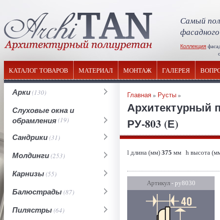
Самый пол
фасадного
Коллекция
фаса
отечествен
КАТАЛОГ ТОВАРОВ
МАТЕРИАЛ
МОНТАЖ
ГАЛЕРЕЯ
ВОПР
Арки
(130)
Главная
»
Русты
»
Архитектурный п
Слуховые окна и
обрамления
(19)
РУ-803 (Е)
Сандрики
(31)
l длина (мм)
375
мм h высота (м
Молдинги
(253)
Карнизы
(55)
Артикул
- ру8030
Балюстрады
(87)
Пилястры
(64)