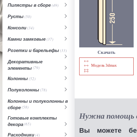
Пилястры в сборе
(49)
Русты
(50)
Консоли
(34)
Камни замковые
(37)
Розетки и барельефы
(33)
Скачать
Декоративные
Модель 3dmax
элементы
(79)
Колонны
(52)
Полуколонны
(78)
Колонны и полуколонны в
сборе
(58)
Нужна помощь в
Готовые комплекты
декора
(65)
Вы можете бес
Расходники
(4)