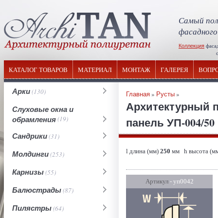
Самый пол
фасадного
Коллекция
фаса
отечествен
КАТАЛОГ ТОВАРОВ
МАТЕРИАЛ
МОНТАЖ
ГАЛЕРЕЯ
ВОПР
Арки
(130)
Главная
»
Русты
»
Архитектурный п
Слуховые окна и
обрамления
(19)
панель УП-004/50
Сандрики
(31)
l длина (мм)
250
мм h высота (м
Молдинги
(253)
Карнизы
(55)
Артикул
- уп0042
Балюстрады
(87)
Пилястры
(64)