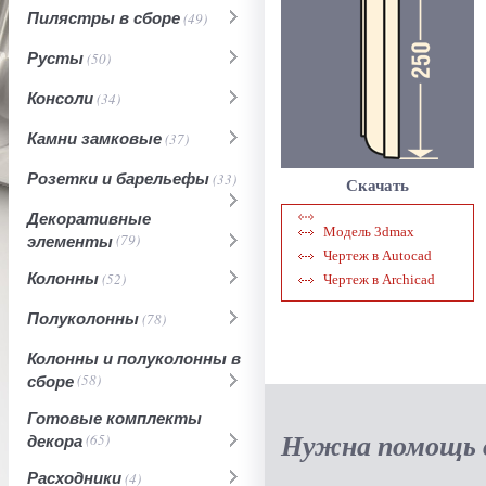
Пилястры в сборе
(49)
Русты
(50)
Консоли
(34)
Камни замковые
(37)
Розетки и барельефы
(33)
Скачать
Декоративные
Модель 3dmax
элементы
(79)
Чертеж в Autocad
Колонны
(52)
Чертеж в Archicad
Полуколонны
(78)
Колонны и полуколонны в
сборе
(58)
Готовые комплекты
Нужна помощь в
декора
(65)
Расходники
(4)