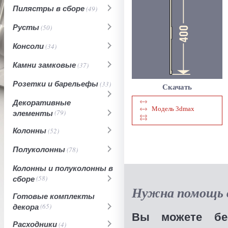
Пилястры в сборе
(49)
Русты
(50)
Консоли
(34)
Камни замковые
(37)
Розетки и барельефы
(33)
Скачать
Декоративные
Модель 3dmax
элементы
(79)
Колонны
(52)
Полуколонны
(78)
Колонны и полуколонны в
сборе
(58)
Нужна помощь в
Готовые комплекты
декора
(65)
Вы можете бес
Расходники
(4)