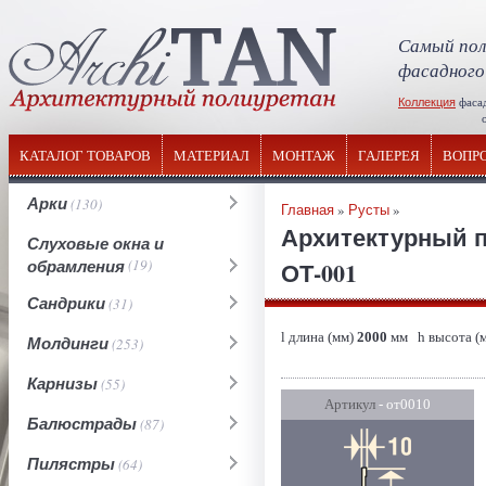
Самый пол
фасадного
Коллекция
фаса
отечествен
КАТАЛОГ ТОВАРОВ
МАТЕРИАЛ
МОНТАЖ
ГАЛЕРЕЯ
ВОПР
Арки
(130)
Главная
»
Русты
»
Архитектурный п
Слуховые окна и
обрамления
(19)
ОТ-001
Сандрики
(31)
l длина (мм)
2000
мм h высота (
Молдинги
(253)
Карнизы
(55)
Артикул
- от0010
Балюстрады
(87)
Пилястры
(64)