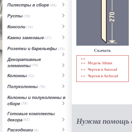
Пилястры в сборе
(49)
Русты
(50)
Консоли
(34)
Камни замковые
(37)
Розетки и барельефы
(33)
Скачать
Декоративные
Модель 3dmax
элементы
(79)
Чертеж в Autocad
Колонны
(52)
Чертеж в Archicad
Полуколонны
(78)
Колонны и полуколонны в
сборе
(58)
Готовые комплекты
Нужна помощь в
декора
(65)
Расходники
(4)