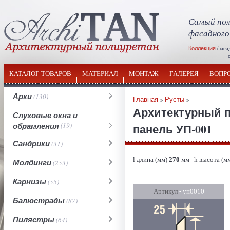
Самый пол
фасадного
Коллекция
фаса
отечествен
КАТАЛОГ ТОВАРОВ
МАТЕРИАЛ
МОНТАЖ
ГАЛЕРЕЯ
ВОПР
Арки
(130)
Главная
»
Русты
»
Архитектурный п
Слуховые окна и
обрамления
(19)
панель УП-001
Сандрики
(31)
l длина (мм)
270
мм h высота (м
Молдинги
(253)
Карнизы
(55)
Артикул
- уп0010
Балюстрады
(87)
Пилястры
(64)