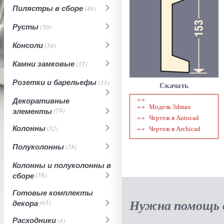
Пилястры в сборе
(49)
Русты
(50)
Консоли
(34)
Камни замковые
(37)
Розетки и барельефы
(33)
Скачать
Декоративные
Модель 3dmax
элементы
(79)
Чертеж в Autocad
Колонны
(52)
Чертеж в Archicad
Полуколонны
(78)
Колонны и полуколонны в
сборе
(58)
Готовые комплекты
Нужна помощь в
декора
(65)
Расходники
(4)