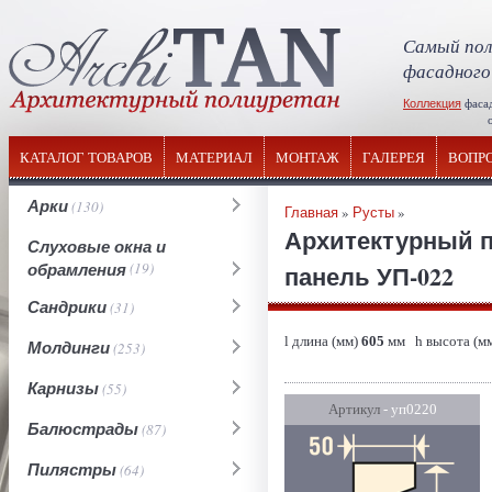
Самый пол
фасадного
Коллекция
фаса
отечествен
КАТАЛОГ ТОВАРОВ
МАТЕРИАЛ
МОНТАЖ
ГАЛЕРЕЯ
ВОПР
Арки
(130)
Главная
»
Русты
»
Архитектурный п
Слуховые окна и
обрамления
(19)
панель УП-022
Сандрики
(31)
l длина (мм)
605
мм h высота (м
Молдинги
(253)
Карнизы
(55)
Артикул
- уп0220
Балюстрады
(87)
Пилястры
(64)