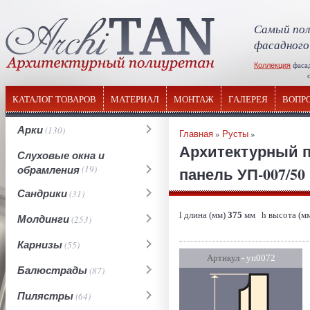
Самый пол
фасадного
Коллекция
фаса
отечествен
КАТАЛОГ ТОВАРОВ
МАТЕРИАЛ
МОНТАЖ
ГАЛЕРЕЯ
ВОПР
Арки
(130)
Главная
»
Русты
»
Архитектурный п
Слуховые окна и
обрамления
(19)
панель УП-007/50
Сандрики
(31)
l длина (мм)
375
мм h высота (м
Молдинги
(253)
Карнизы
(55)
Артикул
- уп0072
Балюстрады
(87)
Пилястры
(64)