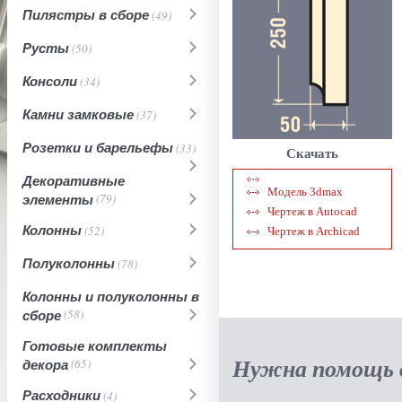
Пилястры в сборе
(49)
Русты
(50)
Консоли
(34)
Камни замковые
(37)
Розетки и барельефы
(33)
Скачать
Декоративные
Модель 3dmax
элементы
(79)
Чертеж в Autocad
Колонны
(52)
Чертеж в Archicad
Полуколонны
(78)
Колонны и полуколонны в
сборе
(58)
Готовые комплекты
Нужна помощь в
декора
(65)
Расходники
(4)